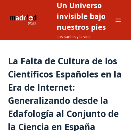
Un Universo
S
a
invisible bajo
l
nuestros pies
t
Los suelos y la vida
a
r
a
La Falta de Cultura de los
l
c
Científicos Españoles en la
o
n
Era de Internet:
t
Generalizando desde la
e
n
Edafología al Conjunto de
i
d
la Ciencia en España
o