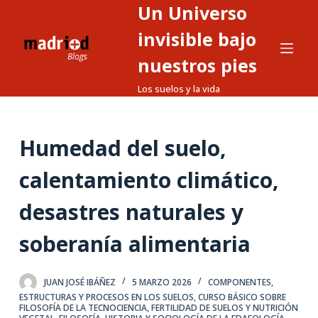
Un Universo
S
a
invisible bajo
l
nuestros pies
t
Los suelos y la vida
a
r
a
Humedad del suelo,
l
c
calentamiento climático,
o
n
desastres naturales y
t
soberanía alimentaria
e
n
i
JUAN JOSÉ IBÁÑEZ
5 MARZO 2026
COMPONENTES,
d
ESTRUCTURAS Y PROCESOS EN LOS SUELOS
,
CURSO BÁSICO SOBRE
FILOSOFÍA DE LA TECNOCIENCIA
,
FERTILIDAD DE SUELOS Y NUTRICIÓN
o