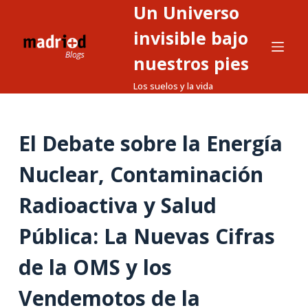
Un Universo
S
a
invisible bajo
l
nuestros pies
t
Los suelos y la vida
a
r
a
El Debate sobre la Energía
l
c
Nuclear, Contaminación
o
n
Radioactiva y Salud
t
Pública: La Nuevas Cifras
e
n
de la OMS y los
i
d
Vendemotos de la
o