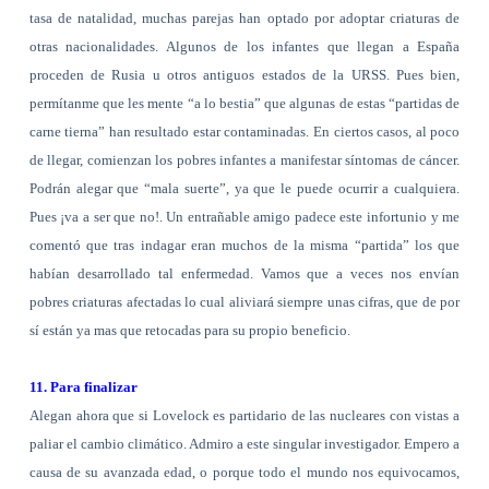
tasa de natalidad, muchas parejas han optado por adoptar criaturas de
otras nacionalidades. Algunos de los infantes que llegan a España
proceden de Rusia u otros antiguos estados de la URSS. Pues bien,
permítanme que les mente “a lo bestia” que algunas de estas “partidas de
carne tierna” han resultado estar contaminadas. En ciertos casos, al poco
de llegar, comienzan los pobres infantes a manifestar síntomas de cáncer.
Podrán alegar que “mala suerte”, ya que le puede ocurrir a cualquiera.
Pues ¡va a ser que no!. Un entrañable amigo padece este infortunio y me
comentó que tras indagar eran muchos de la misma “partida” los que
habían desarrollado tal enfermedad. Vamos que a veces nos envían
pobres criaturas afectadas lo cual aliviará siempre unas cifras, que de por
sí están ya mas que retocadas para su propio beneficio.
11. Para finalizar
Alegan ahora que si Lovelock es partidario de las nucleares con vistas a
paliar el cambio climático. Admiro a este singular investigador. Empero a
causa de su avanzada edad, o porque todo el mundo nos equivocamos,