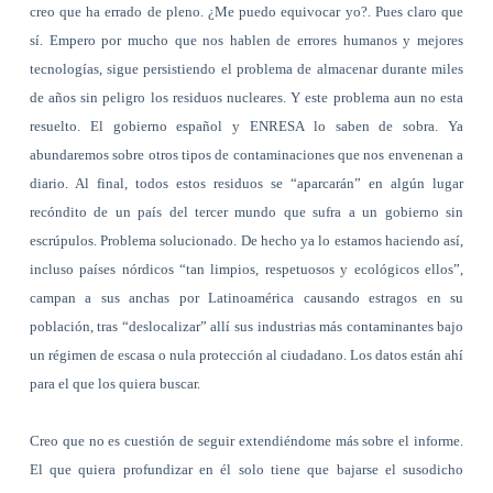
creo que ha errado de pleno. ¿Me puedo equivocar yo?. Pues claro que
sí. Empero por mucho que nos hablen de errores humanos y mejores
tecnologías, sigue persistiendo el problema de almacenar durante miles
de años sin peligro los residuos nucleares. Y este problema aun no esta
resuelto. El gobierno español y ENRESA lo saben de sobra. Ya
abundaremos sobre otros tipos de contaminaciones que nos envenenan a
diario. Al final, todos estos residuos se “aparcarán” en algún lugar
recóndito de un país del tercer mundo que sufra a un gobierno sin
escrúpulos. Problema solucionado. De hecho ya lo estamos haciendo así,
incluso países nórdicos “tan limpios, respetuosos y ecológicos ellos”,
campan a sus anchas por Latinoamérica causando estragos en su
población, tras “deslocalizar” allí sus industrias más contaminantes bajo
un régimen de escasa o nula protección al ciudadano. Los datos están ahí
para el que los quiera buscar.
Creo que no es cuestión de seguir extendiéndome más sobre el informe.
El que quiera profundizar en él solo tiene que bajarse el susodicho