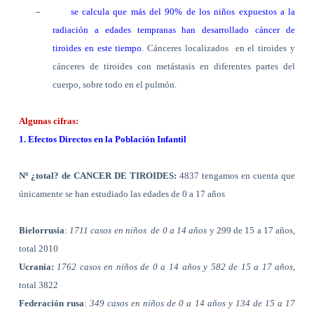
–
se calcula que más del 90% de los niños expuestos a la
radiación a edades tempranas han desarrollado cáncer de
tiroides en este tiempo
. Cánceres localizados
en el tiroides y
cánceres de tiroides con metástasis en diferentes partes del
cuerpo, sobre todo en el pulmón.
Algunas cifras:
1. Efectos Directos en la Población Infantil
Nº ¿total? de CANCER DE TIROIDES:
4837 tengamos en cuenta que
únicamente se han estudiado las edades de
0 a
17 años
Bielorrusia
:
1711 casos en niños
de
0 a
14 años
y 299 de
15 a
17 años,
total 2010
Ucrania:
1762 casos en niños de
0 a
14 años y 582 de
15 a
17 años
,
total 3822
Federación rusa
:
349 casos en niños de
0 a
14 años y 134 de
15 a
17