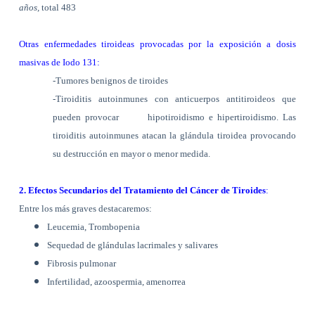
años,
total 483
Otras enfermedades tiroideas provocadas por la exposición a dosis
masivas de Iodo 131:
-Tumores benignos de tiroides
-Tiroiditis autoinmunes con anticuerpos antitiroideos que
pueden provocar
hipotiroidismo e hipertiroidismo. Las
tiroiditis autoinmunes atacan la glándula tiroidea provocando
su destrucción en mayor o menor medida.
2. Efectos Secundarios del Tratamiento del Cáncer de Tiroides
:
Entre los más graves destacaremos:
Leucemia, Trombopenia
Sequedad de glándulas lacrimales y salivares
Fibrosis pulmonar
Infertilidad, azoospermia, amenorrea