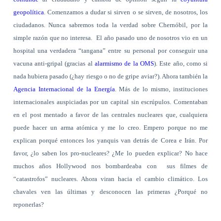
geopolítica
. Comenzamos a dudar si sirven o se sirven, de nosotros, los
ciudadanos. Nunca sabremos toda la verdad sobre Chernóbil, por la
simple razón que no interesa.
El año pasado uno de nosotros vio en un
hospital una verdadera “tangana” entre su personal por conseguir una
vacuna anti-gripal (gracias al
alarmismo de la OMS
). Este año, como si
nada hubiera pasado (¿hay riesgo o no de gripe aviar?). Ahora también la
Agencia Internacional de la Energía
. Más de lo mismo, instituciones
internacionales auspiciadas por un capital sin escrúpulos. Comentaban
en el post mentado a favor de las centrales nucleares que, cualquiera
puede hacer un arma atómica y me lo creo. Empero porque no me
explican porqué entonces los yanquis van detrás de Corea e Irán. Por
favor, ¿lo saben los pro-nucleares? ¿Me lo pueden explicar? No hace
muchos años Hollywood nos bombardeaba con
sus filmes de
“catastrofos” nucleares. Ahora viran hacia el cambio climático. Los
chavales ven las últimas y desconocen las primeras ¿Porqué no
reponerlas?