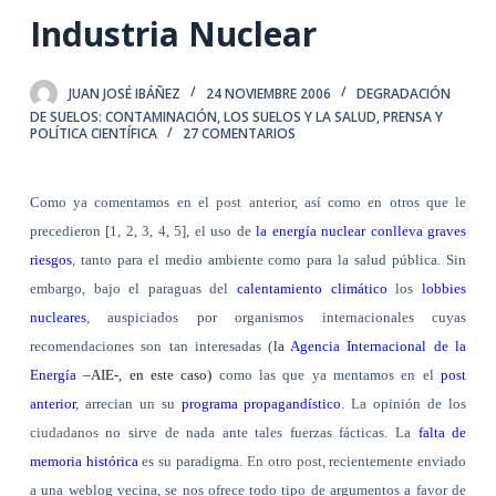
Industria Nuclear
JUAN JOSÉ IBÁÑEZ
24 NOVIEMBRE 2006
DEGRADACIÓN
DE SUELOS: CONTAMINACIÓN
,
LOS SUELOS Y LA SALUD
,
PRENSA Y
POLÍTICA CIENTÍFICA
27 COMENTARIOS
Como ya comentamos en el
post anterior
, así como en otros que le
precedieron [
1
,
2
,
3
,
4
,
5
], el uso de
la energía nuclear conlleva graves
riesgos
, tanto para el medio ambiente como para la salud pública. Sin
embargo, bajo el paraguas del
calentamiento climático
los
lobbies
nucleares
, auspiciados por organismos internacionales cuyas
recomendaciones son tan interesadas (
la
Agencia Internacional de la
Energía
–AIE-, en este caso)
como las que ya mentamos en el
post
anterior
, arrecian un su
programa propagandístico
. La opinión de los
ciudadanos
no sirve de nada ante tales fuerzas fácticas. La
falta de
memoria histórica
es su paradigma.
En otro post
, recientemente enviado
a una weblog vecina, se nos ofrece todo tipo de argumentos a favor de