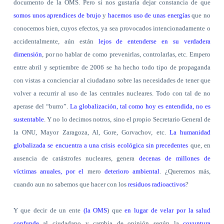
documento de la OMS. Pero si nos gustaría dejar constancia de que
somos unos aprendices de brujo
y
hacemos uso de unas energías
que no
conocemos bien, cuyos efectos, ya sea provocados intencionadamente o
accidentalmente, aún están
lejos de entenderse en su verdadera
dimensión
, por no hablar de como prevenirlas, controlarlas, etc. Empero
entre abril y septiembre de 2006 se ha hecho todo tipo de propaganda
con vistas a concienciar al ciudadano sobre las necesidades de tener que
volver a recurrir al uso de las centrales nucleares. Todo con tal de no
aperase del “burro”.
La globalización, tal como hoy es entendida, no es
sustentable
. Y no lo decimos notros, sino el propio Secretario General de
la ONU, Mayor Zaragoza, Al, Gore, Gorvachov, etc.
La humanidad
globalizada se encuentra a una crisis ecológica sin precedentes
que, en
ausencia de catástrofes nucleares, genera
decenas de millones de
víctimas anuales, por el
mero
deterioro ambiental
. ¿Queremos más,
cuando aun no sabemos que hacer con los
residuos radioactivos
?
Y que decir de un ente
(la OMS
) que
en lugar de velar por la salud
confunde
al ciudadano y cambia de opinión según la
coyuntura