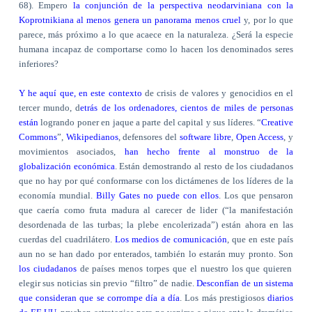
68). Empero
la conjunción de la perspectiva neodarviniana con la
Koprotnikiana al menos genera un panorama menos cruel
y, por lo que
parece, más próximo a lo que acaece en la naturaleza. ¿Será la especie
humana incapaz de comportarse como lo hacen los denominados seres
inferiores?
Y he aquí que, en este contexto
de crisis de valores y genocidios en el
tercer mundo, d
etrás de los ordenadores, cientos de miles de personas
están
logrando poner en jaque a parte del capital y sus líderes. “
Creative
Commons
”,
Wikipedianos
, defensores del
software libre
,
Open Access
, y
movimientos asociados,
han hecho frente al monstruo de la
globalización económica
. Están demostrando al resto de los ciudadanos
que no hay por qué conformarse con los dictámenes de los líderes de la
economía mundial.
Billy Gates no puede con ellos
. Los que pensaron
que caería como fruta madura al carecer de lider (“la manifestación
desordenada de las turbas; la plebe encolerizada”) están ahora en las
cuerdas del cuadrilátero.
Los medios de comunicación
, que en este país
aun no se han dado por enterados, también lo estarán muy pronto. Son
los ciudadanos
de países menos torpes que el nuestro los que quieren
elegir sus noticias sin previo “filtro” de nadie.
Desconfían de un sistema
que consideran que se corrompe día a día
. Los más prestigiosos
diarios