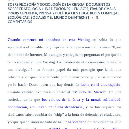
SOBRE FILOSOFÍA Y SOCIOLOGÍA DE LA CIENCIA
,
DOCUMENTOS
SOBRE EDAFOLOGÍA + INSTITUCIONES + ENLACES
,
FRAUDE Y MALA
PRAXIS CIENTÍFICA
,
PRENSA Y POLÍTICA CIENTÍFICA
,
REDES COMPLEJAS,
ECOLÓGICAS, SOCIALES Y EL MUNDO DE INTERNET
8
COMENTARIOS
Cuando comencé mi andadura en esta Weblog
, ni sabía lo que
significaba el vocablo. Soy hijo de la computación de los años 70, no
del mundo de Internet. Mis amigos y colegas me preguntan el por qué de
tanto empeño en una Weblog. La mayoría de ellos aun consideran que
una divulgación en formato papel da más prestigio que la de una
bitácora ¿Por qué? Simplemente porque eran como yo, pensaban como
yo lo hacía. Desconocen que hay detrás: la
lucha en el ciberespacio
.
Cuando intento explicárselo apelo al “
Mundo de Matrix
”. En una
sociedad en la que
los valores de la ética y la moral, solidaridad,
cooperación, etc., están en plena decadencia
, y ni tan siquiera los
sindicatos saben cambiar de “chip” a la hora de defender el ciudadano,
yo que quede impresionado de la
lucha soterrada
de movimientos
que