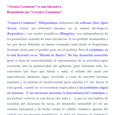
“Science Commons” es una Iniciativa
Respaldada por “Creative Commons”
“
Creative Commons
”,
Wikipedianos
, defensores del
software libre
,
Open
Access
, tienen sus referentes (aunque no lo sepan) ideológicos
(
Koprotkin
) y sus avales científicos (
Margulis
), con independencia de
los promotores actuales de estas iniciativas. Si los poderes desatienden a
los que dicen defender, no hemos avanzado nada desde el despotismo
ilustrado (todo para el pueblo, pero sin el pueblo). Pero
el ciudadano ya
lo está diciendo en su “Mundo de Matrix”
.
No hay desarrollo sostenible
(pero si foros de sostenibilidad), el calentamiento de la atmósfera sigue
creciendo ante la permisividad del gobierno (pero firmamos todo los
convenios que haya que firmar y más), el sellado del suelo por
especulación urbanista sigue creciendo a costa de nuestros recursos
naturales y la pérdida de biodiversidad (pero muchas CC.AA. hacen la
vista gorda, cuando no se encuentran implicadas)
y así podríamos seguir
ad nausean
.
Si
las encuestas muestran la desconfianza del ciudadano
y
los poderes vuelven la cara hacia otro lado (….), que no nos hablen de
sociedad del bienestar (la suya), de desarrollo sostenible (el de sus
cuentas bancarias) y de lucha contra el cambio climático (guerra del
capital por los recursos energéticos; el resto les importa un pimiento),