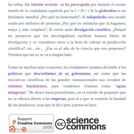
les sobra.
Un informe reciente se ha preocupado
por mostrar el escaso
interés de la ciudadanía española por la I + D + i Si la
globosfera
es un
fenómeno mundial ¿Por qué no fomentarla?, Si
wikipededia
esta siendo
usada por millones de personas ¿Por qué no estimular que la hagamos,
mejor y más completa?, Si existe mala
divulgación científica
, ¿Porqué
no promover que los investigadores escriban buenos libros de
divulgación y se consideren estos a la hora de valorar su producción
científica?, etc., etc.,
¿Ese es el año de la ciencia que nos proponen?
Veremos que así no se va a ningún lado.
Como en muchas otras ocasiones, los ciudadanos estamos diciendo a los
políticos
que
desconfiamos de su gobernanza
, así como que las
iniciativas científicas de las grandes transnacionales nos invaden de
informes fraudulentos
, para vendernos venenos como “
aguas
milagrosas
”. No deseo hacer proselitismo, en el sentido de proponer que
no se ofrezca dinero a las
empresas
, pero sí a que se controle la bondad
de sus productos, cosa que se dice pero a penas se hace.