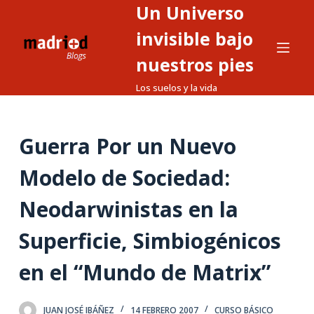
Un Universo
S
a
invisible bajo
l
nuestros pies
t
Los suelos y la vida
a
r
a
Guerra Por un Nuevo
l
c
Modelo de Sociedad:
o
n
Neodarwinistas en la
t
Superficie, Simbiogénicos
e
n
en el “Mundo de Matrix”
i
d
o
JUAN JOSÉ IBÁÑEZ
14 FEBRERO 2007
CURSO BÁSICO