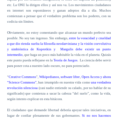
etc. La ONU la dirigen ellos y así nos va. Los movimientos ciudadanos
en internet son espontáneos y ganan adeptos día a día. Muchos
comienzan a pensar que el verdadero problema son los poderes, con su
codicia sin límites.
Obviamente, no estoy comentando que alcanzar un mundo perfecto sea
posible. No soy tan ingenuo. Sin embargo,
entre la voracidad y crueldad
a que dio rienda suelta la filosofía neodarviniana y la visión coevolutiva
y simbióntica de Koprotkin y
Margulis debe existir un punto
intermedio
, que haga un poco más habitable la vida en el planeta. Quizás
este punto pueda reflejarse en la
Teoría de Juegos
.
La ciencia debe servir
para poner cota a nuestro lado oscuro, no para potenciarlo.
“
Creative Commons
”,
Wikipedianos
,
software libre
,
Open Access y ahora
“Science Commons”
, han irrumpido en nuestra vida como
una verdadera
revolución silenciosa
(casi nadie entiende su calado, por no hablar de su
significado) que comienza a sacar la cabeza “del suelo”, como la vida,
según intento explicar en esta bitácora.
El ciudadano que demande libertad debería apoyar tales iniciativas, en
lugar de confiar plenamente de sus gobernantes.
Si no nos hacemos