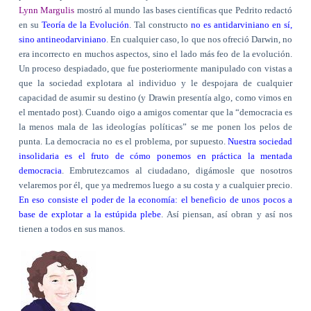
Lynn Margulis
mostró al mundo las bases científicas que Pedrito redactó
en su
Teoría de la Evolución
. Tal constructo
no es antidarviniano en sí,
sino antineodarviniano
. En cualquier caso, lo que nos ofreció Darwin, no
era incorrecto en muchos aspectos, sino el lado más feo de la evolución.
Un proceso despiadado, que fue posteriormente manipulado con vistas a
que la sociedad explotara al individuo y le despojara de cualquier
capacidad de asumir su destino (y Drawin presentía algo, como vimos en
el mentado post). Cuando oigo a amigos comentar que la “democracia es
la menos mala de las ideologías políticas” se me ponen los pelos de
punta. La democracia no es el problema, por supuesto.
Nuestra sociedad
insolidaria es el fruto de cómo ponemos en práctica la mentada
democracia
. Embrutezcamos al ciudadano, digámosle que nosotros
velaremos por él, que ya medremos luego a su costa y a cualquier precio.
En eso consiste el poder de la economía: el beneficio de unos pocos a
base de explotar a la estúpida plebe
. Así piensan, así obran y así nos
tienen a todos en sus manos.