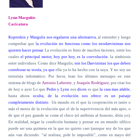
Lynn Margukis
Caricatura
Koprotkin y Margulis nos regalaron una alternativa
, al entender y luego
comprobar que
la evolución no funciona como los neodarvinistas nos
quieren hacer pensar
. La evolución es fruto de muchos factores, entre los
cuales
el principal motor, hoy por hoy, es la coevolución
: la simbiosis
entre individuos. Como dice Margulis,
son los Darvinistas los que deben
corroborar su teoría, ya que
ella ya lo ha hecho con la suya. Y no soy un
terrorista informático. Por favor, lean los últimos mensajes en este
sistema de blogs de
Antonio Lafuente
, y
Joaquín Rodríguez
, por citar los
de hoy o ayer. Lo que
Pedro y Lynn
nos
dicen
es que
la cara mas afable
,
hasta ahora
oculta, de la evolución nos ofrece es un paisaje
completamente distinto
.
Un mundo en el que la cooperación es tanto o
más el motor de la evolución que el de la supervivencia del más apto, o
de que el pez grande se come al chico (el arribista al honesto, diría yo).
En realidad, negar la condición humana y pensar en un mundo idílico
puede ser una quimera en la que no quiero caer (aunque soy de los que
aún van diciendo: “sé realista; pide lo imposible”, como en mayo del