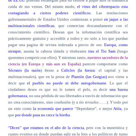
de EE.UU.
prueban estrategias para no venirse a pique ante la dramática
caída de sus ventas. Del mismo modo,
el virus del ciberespacio esta
contagiando a ciertos poderes científicos
. Las instituciones
gubernamentales de Estados Unidos comienzan a poner
en jaque a las
multinacionales científicas
, que comercian descaradamente con el
conocimiento científico. Desean que la información científica sea
prácticamente gratuita y accesible a todos y no solo a los que puedan
pagar una pagina de revista indexada a precio de oro.
Europa, como
siempre
, asoma la cabeza tímida y titubeante
tras el Tio Sam
(luego
queremos competir con ellos). Y mientras tanto,
nuestros sacerdotes de la
ciencia (en Europa y más aun en España)
parecen comportarse como
Sócrates (la razón
) frente a
Calicles (la fuerza
: el capital y las
multinacionales), que en la prosa de
Plantón (las Gorgias)
nos viene a
decir que
el pueblo no puede ni debe autogobernarse
. Lo que el
ciudadano desea es que no le tomen el pelo, es decir
una buena
gobernanza
, no una pérdida de sus libertades a través de información que
no crea conocimiento, sino confusión (y a río revuelto……). Y todo por
un ente como
la economía que parece
“Depredator”, o mejor
Atila,
ya
que
por donde pasa no crece la hierba
.
“Dicen” que estamos en el año de la ciencia
, pero con la museística y
cuatro eventos en donde puedan salir en la foto a los políticos de turno