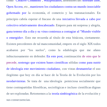
como “
Creative Commons
”,
Wikipedianos
, defensores del
software libre
,
Open Access
, etc.,
mantienen los ciudadanos contra un mundo insociable
gobernado por
la economía, el comercio y las transnacionales. En
principio cabría esperar el fracaso de una
iniciativa llevada a cabo por
colectivo relativamente descabezado
. Empero para mi sorpresa y alegría,
gana terreno día a día y su virus comienza a contagiar al “Mundo visible
o emergido»
. Esto me recuerda al título de esta bitácora, ciertamente.
Existen precedentes de tal mancomunidad, empero en el siglo XIX todos
acabaron por “los suelos”, como la edafología que me afano
infructuosamente en defender.
En este post,
continuación
de otro que le
precede
,
sostengo que existen bases científicas
sólidas
como para nutrir
de ideología este movimiento ciudadano
, con vistas
desmantelar
el uso
ilegítimo que hoy en día se hace de la Teoría de la Evolución por los
neodarvinistas
. Se trata de
una ideología
perniciosa socialmente que
tiene contrapartidas filosóficas, sociológicas e incluso científicas dignas
de ser exploradas. Retornemos a la
teoría simbiogénica
de la evolución y
sus consecuencias.