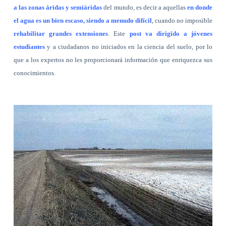
a las zonas áridas y semiáridas
del mundo, es decir a aquellas
en donde
el agua es un bien escaso, siendo a menudo difícil
, cuando no imposible
rehabilitar grandes extensiones
. Este
post va dirigido a jóvenes
estudiantes
y a ciudadanos no iniciados en la ciencia del suelo, por lo
que a los expertos no les proporcionará información que enriquezca sus
conocimientos.