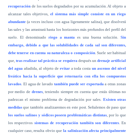
recuperación
de los suelos degradados por su acumulación. Al objeto a
alcanzar tales objetivos,
el sistema más simple consiste en un riego
abundante
(a veces incluso con agua ligeramente salina), que disolverá
las sales y las arrastrará hasta los horizontes más profundos del perfil del
suelo. El denominado
riego a manta
es una buena solución.
Sin
embargo, debido a que las solubilidades de cada sal son diferentes,
debe tenerse en cuenta su naturaleza o composición
. Suele ser habitual
que,
tras realizar tal práctica se requiera
después un
drenaje artificial
del agua
añadida, al objeto de
evitar
a toda costa
un ascenso del nivel
freático hacia la superficie que retornaría con ella los compuestos
lavados
. El agua de lavado
también puede ser exportada
a otras zonas
por medio de
drenes
, teniendo siempre en cuenta que estás últimas
no
padezcan el mismo problema de degradación por sales.
Existen otras
medidas
que también analizaremos en este post. Señalemos de paso que
los suelos salinos y sódicos poseen problemáticas distintas
, por lo que
los respectivos
sistemas de recuperación también son diferentes
. En
cualquier caso, resulta obvio que
la salinización afecta principalmente