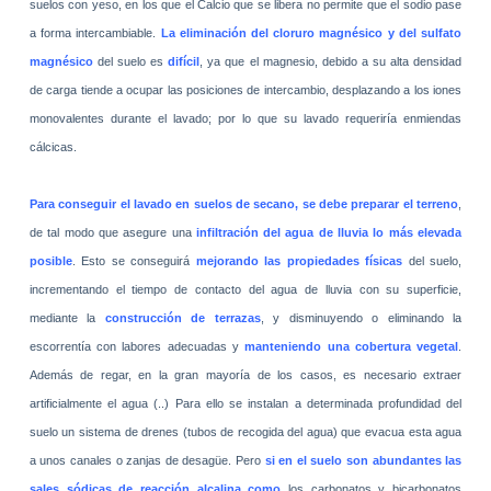
suelos con yeso, en los que el Calcio que se libera no permite que el sodio pase
a forma intercambiable.
La eliminación del cloruro magnésico y del sulfato
magnésico
del suelo es
difícil
, ya que el magnesio, debido a su alta densidad
de carga tiende a ocupar las posiciones de intercambio, desplazando a los iones
monovalentes durante el lavado; por lo que su lavado requeriría enmiendas
cálcicas.
Para conseguir el lavado en suelos de secano, se debe preparar el terreno
,
de tal modo que asegure una
infiltración del agua de lluvia lo más elevada
posible
. Esto se conseguirá
mejorando las propiedades físicas
del suelo,
incrementando el tiempo de contacto del agua de lluvia con su superficie,
mediante la
construcción de terrazas
, y disminuyendo o eliminando la
escorrentía con labores adecuadas y
manteniendo una cobertura vegetal
.
Además de regar, en la gran mayoría de los casos, es necesario extraer
artificialmente el agua (..) Para ello se instalan a determinada profundidad del
suelo un sistema de drenes (tubos de recogida del agua) que evacua esta agua
a unos canales o zanjas de desagüe. Pero
si en el suelo son abundantes las
sales sódicas de reacción alcalina como
los carbonatos y bicarbonatos