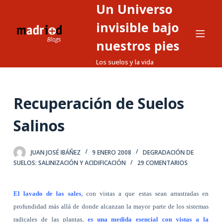
Un Universo
S
a
invisible bajo
l
nuestros pies
t
Los suelos y la vida
a
r
a
Recuperación de Suelos
l
c
Salinos
o
n
t
JUAN JOSÉ IBÁÑEZ
9 ENERO 2008
DEGRADACIÓN DE
SUELOS: SALINIZACIÓN Y ACIDIFICACIÓN
29 COMENTARIOS
e
n
i
El lavado de las sales
, con vistas a que estas sean arrastradas en
d
profundidad más allá de donde alcanzan la mayor parte de los sistemas
o
radicales de las plantas,
es una medida esencial con vistas a la