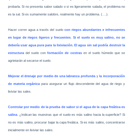
probarla. Si no presenta sabor salado o si es ligeramente salada, el problema no
es la sal. Si es sumamente salobre, realmente hay un problema. (….).
Hacer correr agua a través del suelo
con riegos abundantes e infrecuentes
en lugar de riegos ligeros y frecuentes
.
Si el suelo es muy salino, no se
debería usar agua pura para la lixiviación. El agua sin sal podría destruir la
estructura
del suelo con
formación de costras
en el suelo húmedo que se
agrietarán al secarse el suelo.
Mejorar el drenaje por medio de una labranza profunda
y
la incorporación
de materia orgánica
para asegurar un flujo descendente del agua de riego y
lixiviar las sales.
Controlar por medio de la prueba de sabor si el agua de la capa freática es
salina
. ¿Indican las muestras que el suelo es más salino hacia la superficie? Si
no es más salino, procurar bajar la capa freática. Si es más salino, concentrarse
inicialmente en lixiviar las sales.