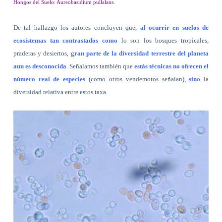
Hongos del Suelo: Aureobasidium pullalans.
De tal hallazgo los autores concluyen que,
al ocurrir en suelos de
ecosistemas tan contrastados como
lo son los bosques tropicales,
praderas y desiertos, g
ran parte de la diversidad terrestre del planeta
aun es desconocida
. Señalamos también que
estás técnicas no ofrecen el
número real de especies
(como otros vendemotos señalan),
sin
o la
diversidad relativa entre estos taxa.