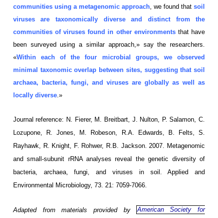
communities using a metagenomic approach
, we found that
soil
viruses are taxonomically diverse and distinct from the
communities of viruses found in other environments
that have
been surveyed using a similar approach,» say the researchers.
«
Within each of the four microbial groups, we observed
minimal taxonomic overlap between sites, suggesting that soil
archaea, bacteria, fungi, and viruses are globally as well as
locally diverse
.»
Journal reference: N. Fierer, M. Breitbart, J. Nulton, P. Salamon, C.
Lozupone, R. Jones, M. Robeson, R.A. Edwards, B. Felts, S.
Rayhawk, R. Knight, F. Rohwer, R.B. Jackson. 2007. Metagenomic
and small-subunit rRNA analyses reveal the genetic diversity of
bacteria, archaea, fungi, and viruses in soil. Applied and
Environmental Microbiology, 73. 21: 7059-7066.
Adapted from materials provided by
American Society for