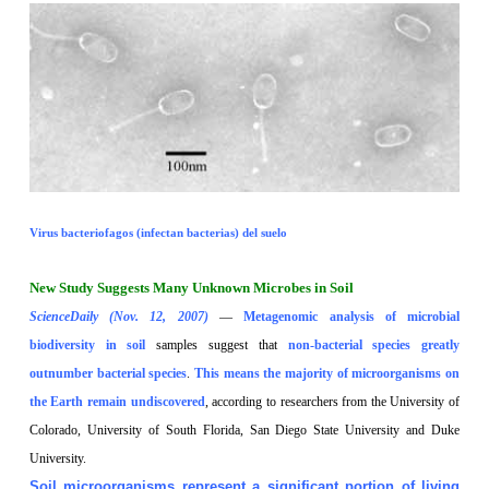
Virus bacteriofagos (infectan bacterias) del suelo
New Study Suggests Many Unknown Microbes in Soil
ScienceDaily (
Nov. 12, 2007
)
—
Metagenomic analysis of microbial
biodiversity in soil
samples suggest that
non-bacterial species greatly
outnumber bacterial species
.
This means the majority of microorganisms on
the Earth remain undiscovered
, according to researchers from the University of
Colorado
,
University of South
Florida
,
San Diego
State
University
and
Duke
University
.
Soil microorganisms represent a significant portion of living