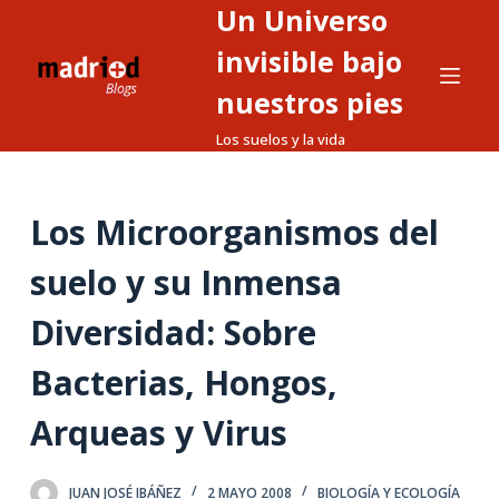
Un Universo
S
a
invisible bajo
l
nuestros pies
t
Los suelos y la vida
a
r
a
Los Microorganismos del
l
c
suelo y su Inmensa
o
n
Diversidad: Sobre
t
Bacterias, Hongos,
e
n
Arqueas y Virus
i
d
o
JUAN JOSÉ IBÁÑEZ
2 MAYO 2008
BIOLOGÍA Y ECOLOGÍA