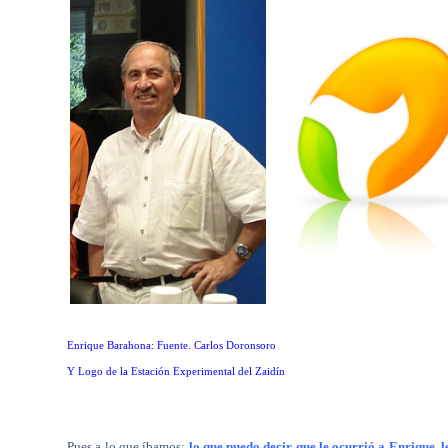
Enrique Barahona: Fuente. Carlos Doronsoro
Y Logo de la Estación Experimental del Zaidín
Pues a lo que íbamos:
lo que puedo decir que le ocurrió a Enrique, 