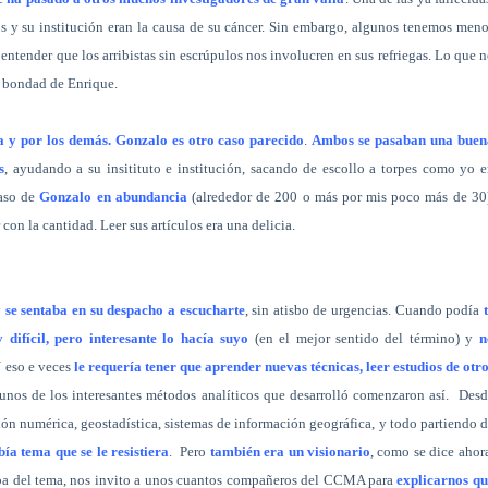
 y su institución eran la causa de su cáncer. Sin embargo, algunos tenemos men
ntender que los arribistas sin escrúpulos nos involucren en sus refriegas. Lo que 
a bondad de Enrique.
a y por los demás. Gonzalo es otro caso parecido
.
Ambos se pasaban una buen
s
, ayudando a su insitituto e institución, sacando de escollo a torpes como yo 
aso de
Gonzalo en abundancia
(alrededor de 200 o más por mis poco más de 30)
on la cantidad. Leer sus artículos era una delicia.
 se sentaba en su despacho a escucharte
, sin atisbo de urgencias. Cuando podía
 difícil, pero interesante lo hacía suyo
(en el mejor sentido del término) y
n
Y eso e veces
le requería tener que aprender nuevas técnicas, leer estudios de otr
nos de los interesantes métodos analíticos que desarrolló comenzaron así.
Desd
ión numérica, geostadística, sistemas de información geográfica, y todo partiendo 
ía tema que se le resistiera
.
Pero
también era un visionario
, como se dice ahor
ba del tema, nos invito a unos cuantos compañeros del CCMA para
explicarnos qu