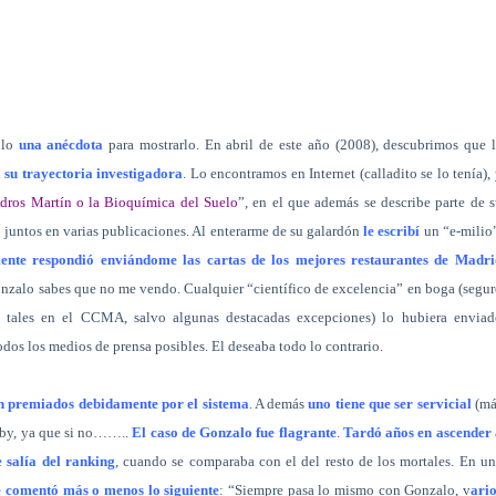
lo
una anécdota
para mostrarlo. En abril de este año (2008), descubrimos que 
su trayectoria investigadora
. Lo encontramos en Internet (calladito se lo tenía),
ros Martín o la Bioquímica del Suelo
”, en el que además se describe parte de 
 juntos en varias publicaciones. Al enterarme de su galardón
le escribí
un “e-milio
mente respondió enviándome las cartas de los mejores restaurantes de Madri
Gonzalo sabes que no me vendo. Cualquier “científico de excelencia” en boga (segu
 tales en el CCMA, salvo algunas destacadas excepciones) lo hubiera enviad
dos los medios de prensa posibles. El deseaba todo lo contrario.
on premiados debidamente por el sistema
. A demás
uno tiene que ser servicial
(má
lobby, ya que si no……..
El caso de Gonzalo fue flagrante
.
Tardó años en ascender 
 salía del ranking
, cuando se comparaba con el del resto de los mortales. En u
e comentó más o menos lo siguiente
: “Siempre pasa lo mismo con Gonzalo, v
ari