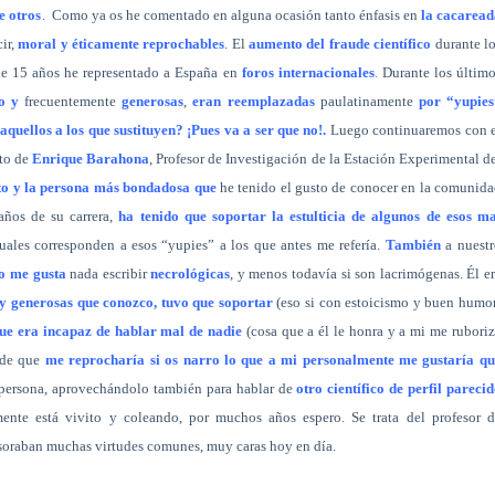
e otros
.
Como ya os he comentado en alguna ocasión tanto énfasis en
la cacaread
cir,
moral y éticamente reprochables
. El
aumento del fraude científico
durante l
de 15 años he representado a España en
foros internacionales
.
Durante los últim
o y
frecuentemente
generosas
,
eran reemplazadas
paulatinamente
por “yupies
aquellos a los que sustituyen? ¡Pues va a ser que no!.
Luego continuaremos con e
nto de
Enrique Barahona
, Profesor de Investigación de la Estación Experimental d
to y la persona más bondadosa que
he tenido el gusto de conocer en la comunid
años de su carrera,
ha tenido que soportar la estulticia de algunos de esos ma
 cuales corresponden a esos “yupies” a los que antes me refería.
También
a nuest
o me gusta
nada escribir
necrológicas
, y menos todavía si son lacrimógenas. Él e
y generosas que conozco, tuvo que soportar
(eso si con estoicismo y buen humo
ue era incapaz de hablar mal de nadie
(cosa que a él le honra y a mi me rubori
 de que
me reprocharía si os narro lo que a mi personalmente me gustaría qu
u persona, aprovechándolo también para hablar de
otro científico de perfil pareci
nte está vivito y coleando, por muchos años espero. Se trata del profesor d
oraban muchas virtudes comunes, muy caras hoy en día.