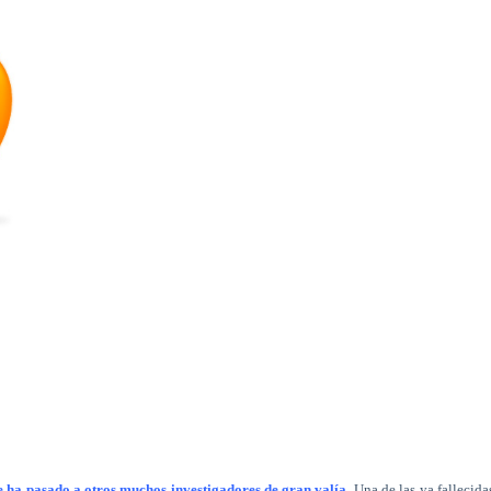
le ha pasado a otros muchos investigadores de gran valía
. Una de las ya fallecida