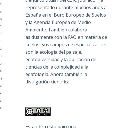
científico titular del CSIC Jubilado. Ha
a
representado durante muchos años a
os
España en el Buro Europeo de Suelos
os
y la Agencia Europea de Medio
”
Ambiente. También colabora
l
asiduamente con la FAO en materia de
el
suelos. Sus campos de especialización
ad
son la ecología del paisaje,
l
edafodiversidad y la aplicación de
ro
ciencias de la complejidad a la
ra
edafología. Ahora también la
r)
divulgación científica.
za
e
do
e
Esta obra está bajo una