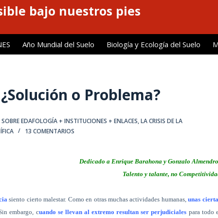
ible bajo nuestros pies
NES
Año Mundial del Suelo
Biología y Ecología del Suelo
M
 ¿Solución o Problema?
OBRE EDAFOLOGÍA + INSTITUCIONES + ENLACES
,
LA CRISIS DE LA
ÍFICA
13 COMENTARIOS
Dedicado a Enrique Barahona y Gonzalo Almendro
Talento y talante, no Competitivid
cia
siento cierto malestar. Como en otras muchas actividades humanas,
unas ciert
 Sin embargo, c
uando se llevan al extremo resultan ser perjudiciales
para todo 