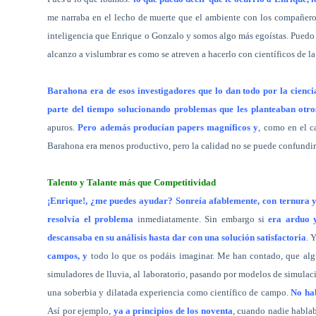
me narraba en el lecho de muerte que el ambiente con los compañeros
inteligencia que Enrique o Gonzalo y somos algo más egoístas. Puedo e
alcanzo a vislumbrar es como se atreven a hacerlo con científicos de l
Barahona era de esos investigadores que lo dan todo por la cienci
parte del tiempo solucionando problemas que les planteaban otro
apuros.
Pero además producían papers magníficos
y
, como en el c
Barahona era menos productivo, pero la calidad no se puede confundir c
Talento y Talante más que Competitividad
¡Enrique!, ¿me puedes ayudar? Sonreía afablemente, con ternura y
resolvía el problema
inmediatamente. Sin embargo si
era arduo y
descansaba en su análisis hasta dar con una solución satisfactoria
. 
campos, y
todo lo que os podáis imaginar. Me han contado, que algu
simuladores de lluvia, al laboratorio, pasando por modelos de simulac
una soberbia y dilatada experiencia como científico de campo.
No hab
Así por ejemplo,
ya a principios de los noventa
, cuando nadie habla