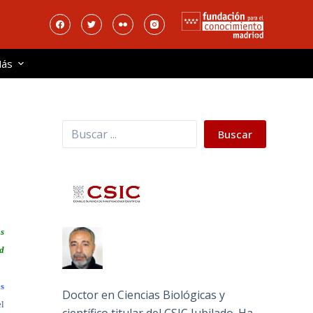
ás
Buscar
Buscar
s
ad
as
Doctor en Ciencias Biológicas y
el