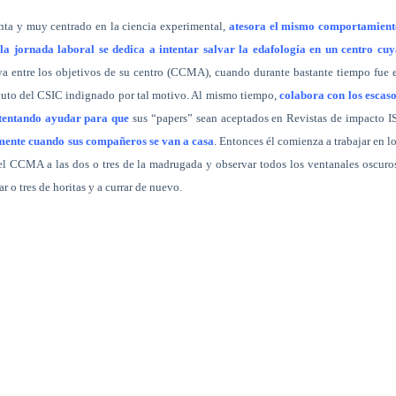
nta y muy centrado en la ciencia experimental,
atesora el mismo comportamient
la jornada laboral se dedica a intentar salvar la edafología en un centro cu
ya entre los objetivos de su centro (CCMA), cuando durante bastante tiempo fue 
ituto del CSIC indignado por tal motivo. Al mismo tiempo,
colabora con los escas
ntentando ayudar para que
sus “papers” sean aceptados en Revistas de impacto I
mente cuando sus compañeros se van a casa
. Entonces él comienza a trabajar en l
del CCMA a las dos o tres de la madrugada y observar todos los ventanales oscuro
 o tres de horitas y a currar de nuevo.