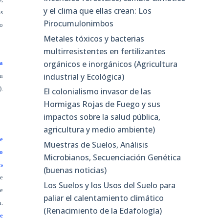
y el clima que ellas crean: Los
os
Pirocumulonimbos
no
Metales tóxicos y bacterias
multirresistentes en fertilizantes
orgánicos e inorgánicos (Agricultura
a
industrial y Ecológica)
en
.
El colonialismo invasor de las
Hormigas Rojas de Fuego y sus
impactos sobre la salud pública,
agricultura y medio ambiente)
te
Muestras de Suelos, Análisis
o
Microbianos, Secuenciación Genética
os
(buenas noticias)
e
Los Suelos y los Usos del Suelo para
de
paliar el calentamiento climático
a.
(Renacimiento de la Edafología)
e