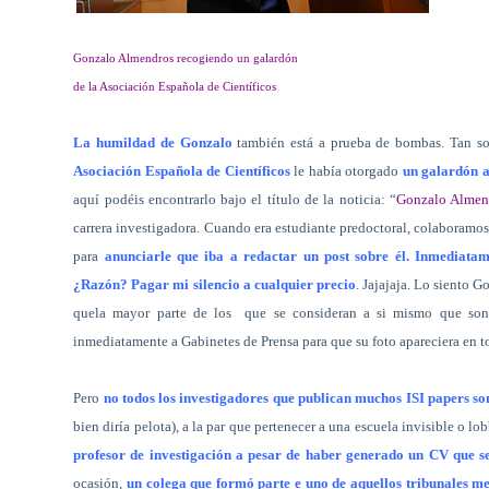
Gonzalo Almendros recogiendo un galardón
de la Asociación Española de Científicos
La humildad de Gonzalo
también está a prueba de bombas. Tan so
Asociación Española de Científicos
le había otorgado
un galardón a 
aquí podéis encontrarlo bajo el título de la noticia: “
Gonzalo Almend
carrera investigadora. Cuando era estudiante predoctoral, colaboramos
para
anunciarle que iba a redactar un post sobre él. Inmediata
¿Razón? Pagar mi silencio a cualquier precio
. Jajajaja. Lo siento 
quela mayor parte de los
que se consideran a si mismo que son
inmediatamente a Gabinetes de Prensa para que su foto apareciera en to
Pero
no todos los investigadores que publican muchos ISI papers s
bien diría pelota), a la par que pertenecer a una escuela invisible o 
profesor de investigación a pesar de haber generado un CV que se
ocasión,
un colega que formó parte e uno de aquellos tribunales m