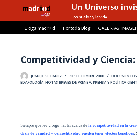
Un Universo invis
S
a
Los suelos y la vida
l
Blogs madri+d
Portada Blog
GALERIAS IMAGE
t
a
r
a
Competitividad y Ciencia:
l
c
JUAN JOSÉ IBÁÑEZ
20 SEPTIEMBRE 2008
DOCUMENTOS S
o
EDAFOLOGÍA
,
NOTAS BREVES DE PRENSA
,
PRENSA Y POLÍTICA CIENT
n
t
e
n
i
d
Siempre que leo u oigo hablar acerca de
la competitividad en la cien
o
dosis de vanidad y competitividad pueden tener efectos benéficos
.