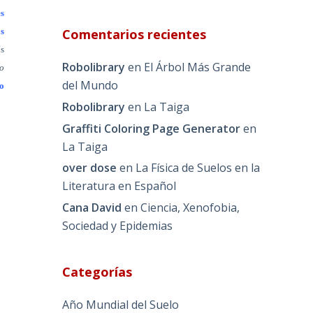
s
Comentarios recientes
s
ís
Robolibrary
en
El Árbol Más Grande
to
del Mundo
do
Robolibrary
en
La Taiga
Graffiti Coloring Page Generator
en
La Taiga
over dose
en
La Física de Suelos en la
Literatura en Español
Cana David
en
Ciencia, Xenofobia,
Sociedad y Epidemias
Categorías
Año Mundial del Suelo