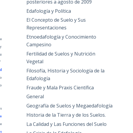
posteriores a agosto de 2009
Edafología y Política
El Concepto de Suelo y Sus
Representaciones
Etnoedafología y Conocimiento
la
Campesino
 y
Fertilidad de Suelos y Nutrición
su
Vegetal
”
Filosofía, Historia y Sociología de la
d
Edafología
ro
o
Fraude y Mala Praxis Científica
General
Geografía de Suelos y Megaedafología
s
Historia de la Tierra y de los Suelos.
a
La Calidad y Las Funciones del Suelo
na
os