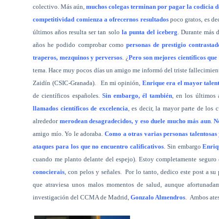
colectivo. Más aún,
muchos colegas terminan por pagar la codicia d
competitividad comienza a ofrecernos resultados
poco gratos, es de
últimos años resulta ser tan solo
la punta del iceberg
. Durante más 
años
he podido comprobar como
personas de prestigio contrastad
traperos, mezquinos y perversos
. ¿
Pero son mejores científicos que 
tema. Hace muy pocos días un amigo me informó del triste fallecimie
Zaidín (CSIC-Granada).
En mi opinión,
Enrique era el mayor talen
de científicos españoles.
Sin embargo, él también
, en los últimos 
llamados científicos de excelencia
, es decir, la mayor parte de los
alrededor
merodean desagradecidos, y eso duele mucho más aun
.
N
amigo mío. Yo le adoraba.
Como a otras varias personas talentosas 
ataques para los que no encuentro calificativos
. Sin embargo
Enriq
cuando me planto delante del espejo). Estoy completamente seguro
conocierais
, con pelos y señales.
Por lo tanto, dedico este post a s
que atraviesa unos malos momentos de salud, aunque afortunadame
investigación del CCMA de Madrid,
Gonzalo Almendros
.
Ambos ates