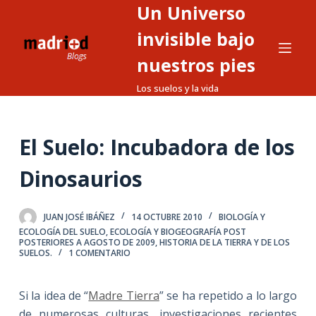
Un Universo
S
a
invisible bajo
l
nuestros pies
t
Los suelos y la vida
a
r
a
El Suelo: Incubadora de los
l
c
Dinosaurios
o
n
t
JUAN JOSÉ IBÁÑEZ
14 OCTUBRE 2010
BIOLOGÍA Y
ECOLOGÍA DEL SUELO
,
ECOLOGÍA Y BIOGEOGRAFÍA POST
e
POSTERIORES A AGOSTO DE 2009
,
HISTORIA DE LA TIERRA Y DE LOS
SUELOS.
1 COMENTARIO
n
i
d
Si la idea de “
Madre Tierra
” se ha repetido a lo largo
o
de numerosas culturas, investigaciones recientes