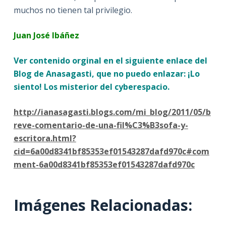
muchos no tienen tal privilegio.
Juan José Ibáñez
Ver contenido orginal en el siguiente enlace del
Blog de Anasagasti, que no puedo enlazar: ¡Lo
siento! Los misterior del cyberespacio.
http://ianasagasti.blogs.com/mi_blog/2011/05/b
reve-comentario-de-una-fil%C3%B3sofa-y-
escritora.html?
cid=6a00d8341bf85353ef01543287dafd970c#com
ment-6a00d8341bf85353ef01543287dafd970c
Imágenes Relacionadas: