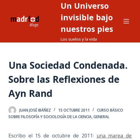
Un Universo
S
a
invisible bajo
l
nuestros pies
t
Los suelos y la vida
a
r
a
Una Sociedad Condenada.
l
c
Sobre las Reflexiones de
o
n
Ayn Rand
t
e
JUAN JOSÉ IBÁÑEZ
15 OCTUBRE 2011
CURSO BÁSICO
n
SOBRE FILOSOFÍA Y SOCIOLOGÍA DE LA CIENCIA
,
GENERAL
i
d
Escribo el 15 de octubre de 2011:
una marea de
o