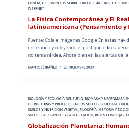
CIENCIA
,
DOCUMENTOS SOBRE EDAFOLOGÍA + INSTITUCIONES
INTERNET
La Física Contemporánea y El Rea
latinoamericana (Pensamiento y F
Fuente: Colaje imágenes Google En estas navi
enlazando y releyendo el post que edito apen
no tenía ni idea. Ahora bien en las alertas de 
JUAN JOSÉ IBÁÑEZ
25 DICIEMBRE 2024
BIOLOGÍA Y ECOLOGÍA DEL SUELO
,
BIOMASA Y NECROMASA EN
ESTRUCTURAS Y PROCESOS EN LOS SUELOS
,
ECOLOGÍA Y BIO
SUELOS Y NUTRICIÓN VEGETAL
,
FILOSOFÍA, HISTORIA Y SOCI
SUELOS LAS PLANTAS Y LA VEGETACIÓN
,
REDES COMPLEJAS, E
Globalización Planetaria: Humano