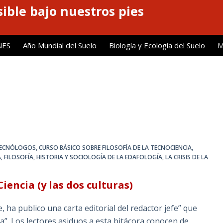
ible bajo nuestros pies
NES
Año Mundial del Suelo
Biología y Ecología del Suelo
M
 TECNÓLOGOS
,
CURSO BÁSICO SOBRE FILOSOFÍA DE LA TECNOCIENCIA
,
A
,
FILOSOFÍA, HISTORIA Y SOCIOLOGÍA DE LA EDAFOLOGÍA
,
LA CRISIS DE LA
Ciencia (y las dos culturas)
, ha publico una carta editorial del redactor jefe” que
cia”. Los lectores asiduos a esta bitácora conocen de