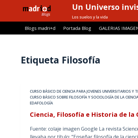
Un Universo invis
S
a
Los suelos y la vida
l
Blogs madri+d
Portada Blog
GALERIAS IMAGE
t
a
r
a
Etiqueta
Filosofía
l
c
o
n
CURSO BÁSICO DE CIENCIA PARA JOVENES UNIVERSITARIOS Y
t
CURSO BÁSICO SOBRE FILOSOFÍA Y SOCIOLOGÍA DE LA CIENCI
e
EDAFOLOGÍA
n
Ciencia, Filosofía e Historia de la 
i
d
Fuente: colaje imagen Google La revista Science
o
llevaba por título: “Enseñar filosofía de la cien