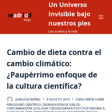
Un Universo
S
a
invisible bajo
l
nuestros pies
t
Los suelos y la vida
a
r
a
Cambio de dieta contra el
l
c
cambio climático:
o
n
¿Paupérrimo enfoque de
t
la cultura científica?
e
n
i
JUAN JOSÉ IBÁÑEZ
9 AGOSTO 2019
CURSO BREVE SOBRE
d
PERIODISMO CIENTÍFICO
,
DEGRADACIÓN DE SUELOS:
CONTAMINACIÓN
,
ECOLOGÍA Y BIOGEOGRAFÍA POST POSTERIORES A
o