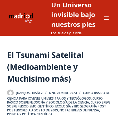
Un Universo
S
a
invisible bajo
l
nuestros pies
t
Los suelos y la vida
a
r
a
El Tsunami Satelital
l
c
(Medioambiente y
o
n
Muchísimo más)
t
e
JUAN JOSÉ IBÁÑEZ
6 NOVIEMBRE 2024
CURSO BÁSICO DE
n
CIENCIA PARA JOVENES UNIVERSITARIOS Y TECNÓLOGOS
,
CURSO
i
BÁSICO SOBRE FILOSOFÍA Y SOCIOLOGÍA DE LA CIENCIA
,
CURSO BREVE
SOBRE PERIODISMO CIENTÍFICO
,
ECOLOGÍA Y BIOGEOGRAFÍA POST
d
POSTERIORES A AGOSTO DE 2009
,
NOTAS BREVES DE PRENSA
,
PRENSA Y POLÍTICA CIENTÍFICA
o