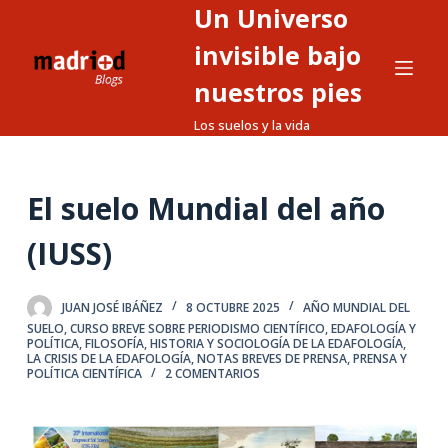
Un Universo
S
a
invisible bajo
l
nuestros pies
t
Los suelos y la vida
a
r
a
El suelo Mundial del año
l
c
(IUSS)
o
n
t
JUAN JOSÉ IBÁÑEZ
8 OCTUBRE 2025
AÑO MUNDIAL DEL
SUELO
,
CURSO BREVE SOBRE PERIODISMO CIENTÍFICO
,
EDAFOLOGÍA Y
e
POLÍTICA
,
FILOSOFÍA, HISTORIA Y SOCIOLOGÍA DE LA EDAFOLOGÍA
,
LA CRISIS DE LA EDAFOLOGÍA
,
NOTAS BREVES DE PRENSA
,
PRENSA Y
n
POLÍTICA CIENTÍFICA
2 COMENTARIOS
i
d
o