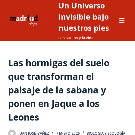
Un Universo
S
a
invisible bajo
l
nuestros pies
t
Los suelos y la vida
a
r
a
Las hormigas del suelo
l
c
que transforman el
o
n
paisaje de la sabana y
t
ponen en Jaque a los
e
n
Leones
i
d
o
JUAN JOSÉ IBÁÑEZ
7 ENERO 2026
BIOLOGÍA Y ECOLOGÍA