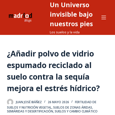
Un Universo
S
a
invisible bajo
l
nuestros pies
t
Los suelos y la vida
a
r
a
¿Añadir polvo de vidrio
l
c
espumado reciclado al
o
n
suelo contra la sequía
t
mejora el estrés hídrico?
e
n
i
JUAN JOSÉ IBÁÑEZ
26 MAYO 2026
FERTILIDAD DE
d
SUELOS Y NUTRICIÓN VEGETAL
,
SUELOS DE ZONAS ÁRIDAS,
SEMIÁRIDAS Y DESERTIFICACIÓN
,
SUELOS Y CAMBIO CLIMÁTICO
o