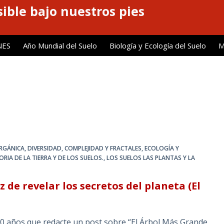
ible bajo nuestros pies
NES
Año Mundial del Suelo
Biología y Ecología del Suelo
M
ORGÁNICA
,
DIVERSIDAD, COMPLEJIDAD Y FRACTALES
,
ECOLOGÍA Y
ORIA DE LA TIERRA Y DE LOS SUELOS.
,
LOS SUELOS LAS PLANTAS Y LA
 de revelar los secretos del planeta (El
0 años que redacte un post sobre “El Árbol Más Grande