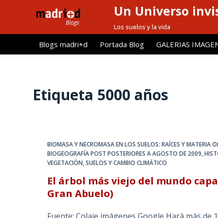
Un Universo invis
S
a
Los suelos y la vida
l
Blogs madri+d
Portada Blog
GALERIAS IMAGE
t
a
r
a
Etiqueta
5000 años
l
c
o
n
BIOMASA Y NECROMASA EN LOS SUELOS: RAÍCES Y MATERIA 
t
BIOGEOGRAFÍA POST POSTERIORES A AGOSTO DE 2009
,
HIST
e
VEGETACIÓN
,
SUELOS Y CAMBIO CLIMÁTICO
n
El árbol más viejo del mundo capaz
i
Gran Abuelo)
d
o
Fuente: Colaje imágenes Google Hará más de 1