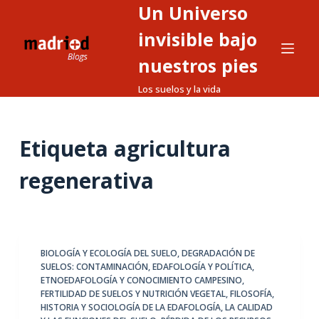
Un Universo
S
a
invisible bajo
l
nuestros pies
t
Los suelos y la vida
a
r
a
Etiqueta
agricultura
l
c
regenerativa
o
n
t
e
BIOLOGÍA Y ECOLOGÍA DEL SUELO
,
DEGRADACIÓN DE
n
SUELOS: CONTAMINACIÓN
,
EDAFOLOGÍA Y POLÍTICA
,
i
ETNOEDAFOLOGÍA Y CONOCIMIENTO CAMPESINO
,
d
FERTILIDAD DE SUELOS Y NUTRICIÓN VEGETAL
,
FILOSOFÍA,
HISTORIA Y SOCIOLOGÍA DE LA EDAFOLOGÍA
,
LA CALIDAD
o