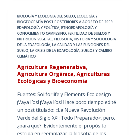
BIOLOGÍA Y ECOLOGÍA DEL SUELO
,
ECOLOGÍA Y
BIOGEOGRAFÍA POST POSTERIORES A AGOSTO DE 2009
,
EDAFOLOGÍA Y POLÍTICA
,
ETNOEDAFOLOGÍA Y
CONOCIMIENTO CAMPESINO
,
FERTILIDAD DE SUELOS Y
NUTRICIÓN VEGETAL
,
FILOSOFÍA, HISTORIA Y SOCIOLOGÍA
DE LA EDAFOLOGÍA
,
LA CALIDAD Y LAS FUNCIONES DEL
SUELO
,
LA CRISIS DE LA EDAFOLOGÍA
,
SUELOS Y CAMBIO
CLIMÁTICO
Agricultura Regenerativa,
Agricultura Orgánica, Agriculturas
Ecológicas y Bioeconomía
Fuentes: Soilforlife y Elements-Eco design
¡Vaya líos! ¡Vaya líos! Hace poco tiempo edité
un post titulado: «La Nueva Revolución
Verde del Siglo XXI: Todo Preparado«, pero,
¿para qué?. Evidentemente el propósito
estriba en reemplazar la filosofía de los