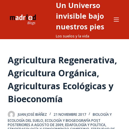
Un Universo
S
a
invisible bajo
l
nuestros pies
t
Los suelos y la vida
a
r
a
Agricultura Regenerativa,
l
c
Agricultura Orgánica,
o
n
Agriculturas Ecológicas y
t
Bioeconomía
e
n
i
JUAN JOSÉ IBÁÑEZ
21 NOVIEMBRE 2017
BIOLOGÍA Y
d
ECOLOGÍA DEL SUELO
,
ECOLOGÍA Y BIOGEOGRAFÍA POST
POSTERIORES A AGOSTO DE 2009
,
EDAFOLOGÍA Y POLÍTICA
,
o