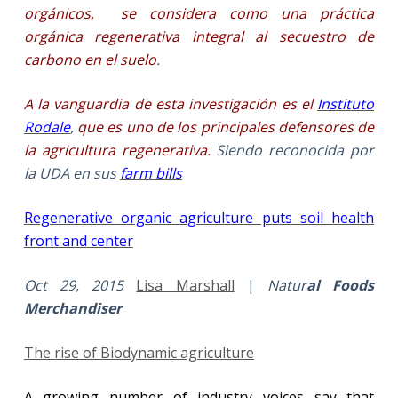
orgánicos, se considera como una práctica
orgánica regenerativa integral al secuestro de
carbono en el suelo
.
A la vanguardia de esta investigación es el
Instituto
Rodale
,
que es uno de los principales defensores de
la agricultura regenerativa.
Siendo reconocida por
la UDA en sus
farm bills
Regenerative organic agriculture puts soil health
front and center
Oct 29, 2015
Lisa Marshall
|
Natur
al Foods
Merchandiser
The rise of Biodynamic agriculture
A growing number of industry voices say that