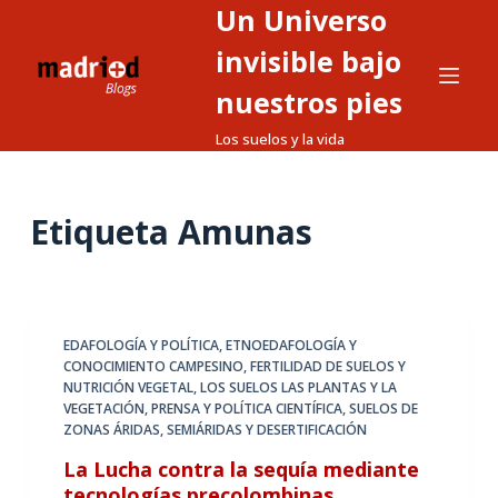
Un Universo
S
a
invisible bajo
l
nuestros pies
t
Los suelos y la vida
a
r
a
Etiqueta
Amunas
l
c
o
n
t
EDAFOLOGÍA Y POLÍTICA
,
ETNOEDAFOLOGÍA Y
CONOCIMIENTO CAMPESINO
,
FERTILIDAD DE SUELOS Y
e
NUTRICIÓN VEGETAL
,
LOS SUELOS LAS PLANTAS Y LA
n
VEGETACIÓN
,
PRENSA Y POLÍTICA CIENTÍFICA
,
SUELOS DE
i
ZONAS ÁRIDAS, SEMIÁRIDAS Y DESERTIFICACIÓN
d
La Lucha contra la sequía mediante
o
tecnologías precolombinas