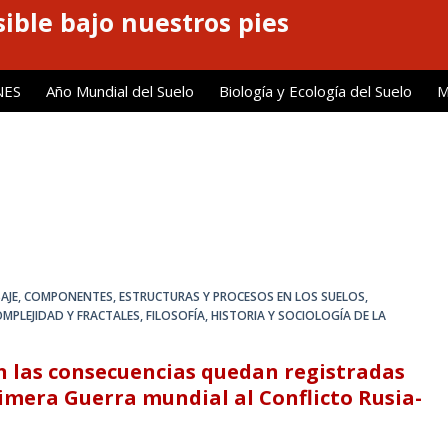
ible bajo nuestros pies
NES
Año Mundial del Suelo
Biología y Ecología del Suelo
M
AJE
,
COMPONENTES, ESTRUCTURAS Y PROCESOS EN LOS SUELOS
,
OMPLEJIDAD Y FRACTALES
,
FILOSOFÍA, HISTORIA Y SOCIOLOGÍA DE LA
n las consecuencias quedan registradas
Primera Guerra mundial al Conflicto Rusia-