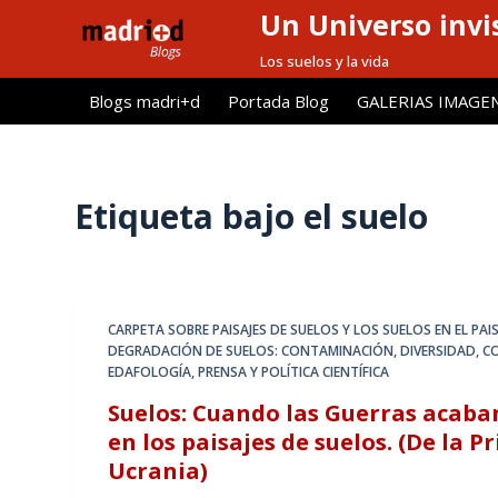
Un Universo invis
S
a
Los suelos y la vida
l
Blogs madri+d
Portada Blog
GALERIAS IMAGE
t
a
r
a
Etiqueta
bajo el suelo
l
c
o
n
CARPETA SOBRE PAISAJES DE SUELOS Y LOS SUELOS EN EL PAIS
t
DEGRADACIÓN DE SUELOS: CONTAMINACIÓN
,
DIVERSIDAD, C
e
EDAFOLOGÍA
,
PRENSA Y POLÍTICA CIENTÍFICA
n
Suelos: Cuando las Guerras acaba
i
en los paisajes de suelos. (De la 
d
Ucrania)
o