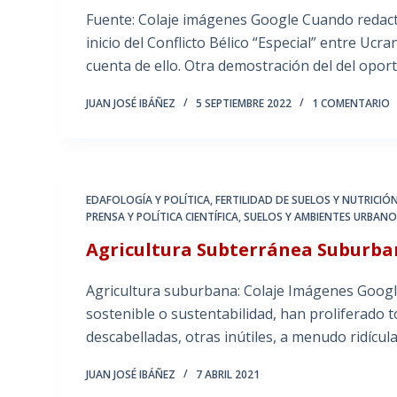
Fuente: Colaje imágenes Google Cuando redact
inicio del Conflicto Bélico “Especial” entre Ucra
cuenta de ello. Otra demostración del del opo
JUAN JOSÉ IBÁÑEZ
5 SEPTIEMBRE 2022
1 COMENTARIO
EDAFOLOGÍA Y POLÍTICA
,
FERTILIDAD DE SUELOS Y NUTRICIÓ
PRENSA Y POLÍTICA CIENTÍFICA
,
SUELOS Y AMBIENTES URBANO
Agricultura Subterránea Suburb
Agricultura suburbana: Colaje Imágenes Google
sostenible o sustentabilidad, han proliferado 
descabelladas, otras inútiles, a menudo ridícu
JUAN JOSÉ IBÁÑEZ
7 ABRIL 2021