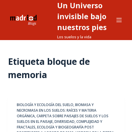
Un Universo
S
a
invisible bajo
l
nuestros pies
t
Los suelos y la vida
a
r
a
Etiqueta
bloque de
l
c
memoria
o
n
t
e
BIOLOGÍA Y ECOLOGÍA DEL SUELO
,
BIOMASA Y
n
NECROMASA EN LOS SUELOS: RAÍCES Y MATERIA
i
ORGÁNICA
,
CARPETA SOBRE PAISAJES DE SUELOS Y LOS
d
SUELOS EN EL PAISAJE
,
DIVERSIDAD, COMPLEJIDAD Y
FRACTALES
,
ECOLOGÍA Y BIOGEOGRAFÍA POST
o