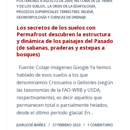
POSTERIORES A AGOSTO DE 2009
,
HISTORIA DE LA TIERRA
Y DE LOS SUELOS.
,
LA CRISIS DE LA EDAFOLOGÍA
,
PROCESOS SUPERFICIALES TERRESTRES: RELIEVE,
GEOMORFOLOGÍA Y CUENCAS DE DRENAJE:
Los secretos de los suelos con
Permafrost descubren la estructura
y dinámica de los paisajes del Pasado
(de sabanas, praderas y estepas a
bosques)
Fuente: Colaje Imágenes Google Ya hemos
hablado de esos suelos a los que
denominamos Criosuelos o Gelisoles (según
las taxonomías de la FAO-WRB y USDA,
respectivamente), es decir aquellos que
permanecen total o parcialmente helados,
desde el último periodo glacial. En…
JUAN JOSÉ IBÁÑEZ
27 FEBRERO 2023
1 COMENTARIO