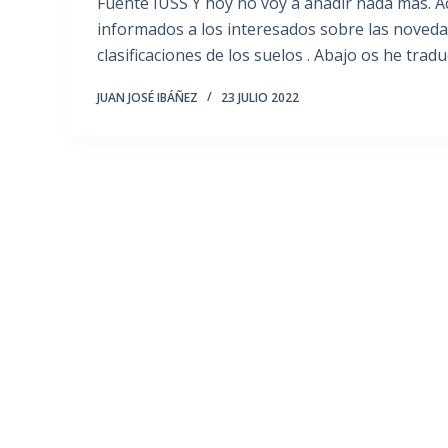
Fuente IUSS Y hoy no voy a añadir nada más. Ac
informados a los interesados sobre las noved
clasificaciones de los suelos . Abajo os he trad
JUAN JOSÉ IBÁÑEZ
23 JULIO 2022