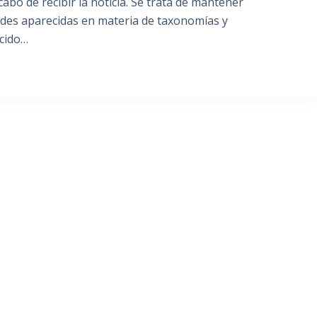
abo de recibir la noticia. Se trata de mantener
ades aparecidas en materia de taxonomías y
ucido…