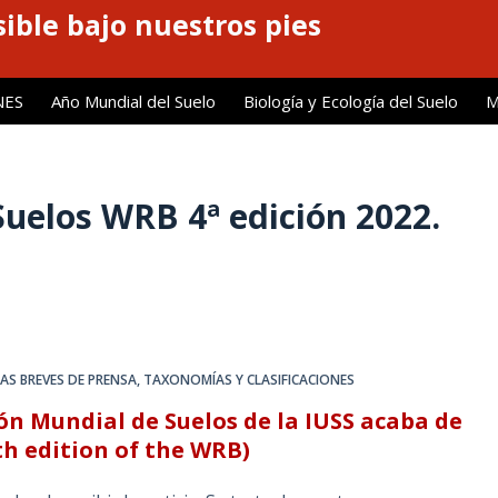
ible bajo nuestros pies
NES
Año Mundial del Suelo
Biología y Ecología del Suelo
M
Suelos WRB 4ª edición 2022.
AS BREVES DE PRENSA
,
TAXONOMÍAS Y CLASIFICACIONES
ión Mundial de Suelos de la IUSS acaba de
th edition of the WRB)