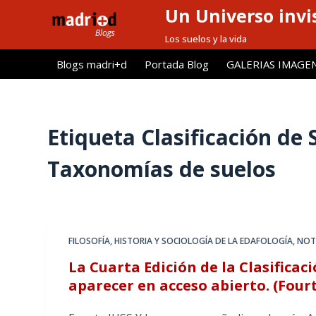
Un Universo invis
S
a
Los suelos y la vida
l
Blogs madri+d
Portada Blog
GALERIAS IMAGE
t
a
r
a
Etiqueta
Clasificación de 
l
Taxonomías de suelos
c
o
n
t
e
FILOSOFÍA, HISTORIA Y SOCIOLOGÍA DE LA EDAFOLOGÍA
,
NOT
n
La Cuarta Edición de la Clasificac
i
aparecer en acceso abierto. (Four
d
o