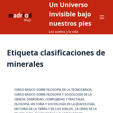
Un Universo
S
a
invisible bajo
l
nuestros pies
t
Los suelos y la vida
a
r
a
Etiqueta
clasificaciones de
l
c
minerales
o
n
t
e
CURSO BÁSICO SOBRE FILOSOFÍA DE LA TECNOCIENCIA
,
n
CURSO BÁSICO SOBRE FILOSOFÍA Y SOCIOLOGÍA DE LA
i
CIENCIA
,
DIVERSIDAD, COMPLEJIDAD Y FRACTALES
,
d
FILOSOFÍA, HISTORIA Y SOCIOLOGÍA DE LA EDAFOLOGÍA
,
HISTORIA DE LA TIERRA Y DE LOS SUELOS.
,
LA CRISIS DE LA
o