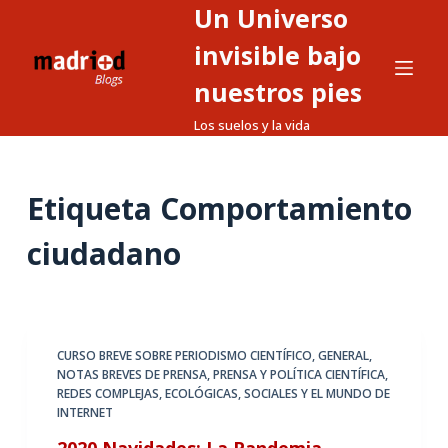
Un Universo
S
a
invisible bajo
l
nuestros pies
t
Los suelos y la vida
a
r
a
Etiqueta
Comportamiento
l
c
ciudadano
o
n
t
e
CURSO BREVE SOBRE PERIODISMO CIENTÍFICO
,
GENERAL
,
n
NOTAS BREVES DE PRENSA
,
PRENSA Y POLÍTICA CIENTÍFICA
,
i
REDES COMPLEJAS, ECOLÓGICAS, SOCIALES Y EL MUNDO DE
d
INTERNET
o
2020 Navidades: La Pandemia