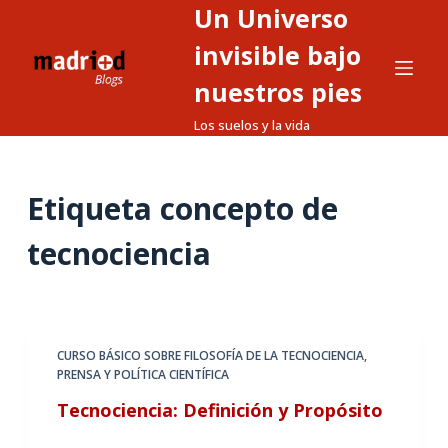
Un Universo
S
a
invisible bajo
l
nuestros pies
t
Los suelos y la vida
a
r
a
Etiqueta
concepto de
l
c
tecnociencia
o
n
t
e
CURSO BÁSICO SOBRE FILOSOFÍA DE LA TECNOCIENCIA
,
n
PRENSA Y POLÍTICA CIENTÍFICA
i
Tecnociencia: Definición y Propósito
d
o