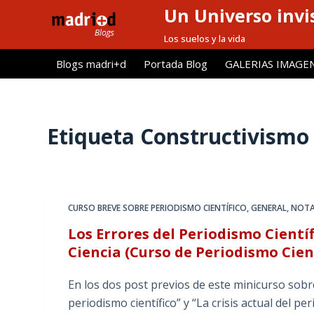
Un Universo invis
S
a
Los suelos y la vida
l
Blogs madri+d
Portada Blog
GALERIAS IMAGE
t
a
r
a
Etiqueta
Constructivismo
l
c
o
n
CURSO BREVE SOBRE PERIODISMO CIENTÍFICO
,
GENERAL
,
NOTA
t
Los Errores del Periodismo Científi
e
Ciencia (Curso de Periodismo Cient
n
i
En los dos post previos de este minicurso sobr
d
periodismo científico” y “La crisis actual del p
o