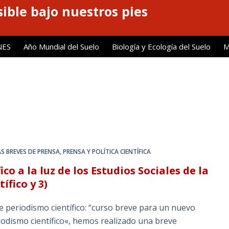
ible bajo nuestros pies
NES
Año Mundial del Suelo
Biología y Ecología del Suelo
M
S BREVES DE PRENSA
,
PRENSA Y POLÍTICA CIENTÍFICA
co a la luz de los Estudios Sociales de la
ífico y 3)
e periodismo científico: “curso breve para un nuevo
eriodismo científico«, hemos realizado una breve