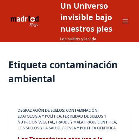
Un Universo
S
a
invisible bajo
l
nuestros pies
t
Los suelos y la vida
a
r
a
Etiqueta
contaminación
l
c
ambiental
o
n
t
e
DEGRADACIÓN DE SUELOS: CONTAMINACIÓN
,
n
EDAFOLOGÍA Y POLÍTICA
,
FERTILIDAD DE SUELOS Y
i
NUTRICIÓN VEGETAL
,
FRAUDE Y MALA PRAXIS CIENTÍFICA
,
d
LOS SUELOS Y LA SALUD
,
PRENSA Y POLÍTICA CIENTÍFICA
o
Los Transgénicos otra vez a la