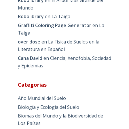
Robolibrary
en
El Árbol Más Grande del
Mundo
Robolibrary
en
La Taiga
Graffiti Coloring Page Generator
en
La
Taiga
over dose
en
La Física de Suelos en la
Literatura en Español
Cana David
en
Ciencia, Xenofobia, Sociedad
y Epidemias
Categorías
Año Mundial del Suelo
Biología y Ecología del Suelo
Biomas del Mundo y la Biodiversidad de
Los Países