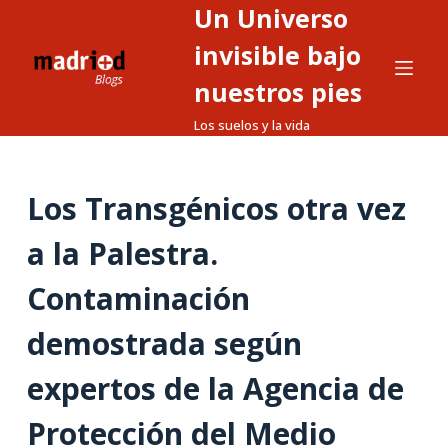
Un Universo
S
a
invisible bajo
l
nuestros pies
t
Los suelos y la vida
a
r
a
Los Transgénicos otra vez
l
c
a la Palestra.
o
n
Contaminación
t
demostrada según
e
n
expertos de la Agencia de
i
d
Protección del Medio
o