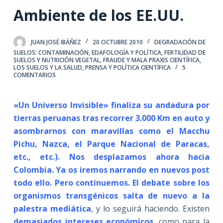
Ambiente de los EE.UU.
JUAN JOSÉ IBÁÑEZ
20 OCTUBRE 2010
DEGRADACIÓN DE
SUELOS: CONTAMINACIÓN
,
EDAFOLOGÍA Y POLÍTICA
,
FERTILIDAD DE
SUELOS Y NUTRICIÓN VEGETAL
,
FRAUDE Y MALA PRAXIS CIENTÍFICA
,
LOS SUELOS Y LA SALUD
,
PRENSA Y POLÍTICA CIENTÍFICA
5
COMENTARIOS
«Un Universo Invisible» finaliza su andadura por
tierras peruanas tras recorrer 3.000 Km en auto y
asombrarnos con maravillas como el Macchu
Pichu, Nazca, el Parque Nacional de Paracas,
etc., etc.). Nos desplazamos ahora hacia
Colombia. Ya os iremos narrando en nuevos post
todo ello. Pero continuemos. El debate sobre los
organismos transgénicos salta de nuevo a la
palestra mediática
, y lo seguirá haciendo. Existen
demasiados intereses económicos
, como para la