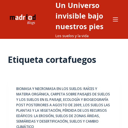
Un Universo
S
a
invisible bajo
l
nuestros pies
t
Los suelos y la vida
a
r
a
Etiqueta
cortafuegos
l
c
o
n
t
BIOMASA Y NECROMASA EN LOS SUELOS: RAÍCES Y
MATERIA ORGÁNICA
,
CARPETA SOBRE PAISAJES DE SUELOS
e
Y LOS SUELOS EN EL PAISAJE
,
ECOLOGÍA Y BIOGEOGRAFÍA
n
POST POSTERIORES A AGOSTO DE 2009
,
LOS SUELOS LAS
i
PLANTAS Y LA VEGETACIÓN
,
PÉRDIDA DE LOS RECURSOS
EDÁFICOS: LA EROSIÓN
,
SUELOS DE ZONAS ÁRIDAS,
d
SEMIÁRIDAS Y DESERTIFICACIÓN
,
SUELOS Y CAMBIO
o
CLIMÁTICO