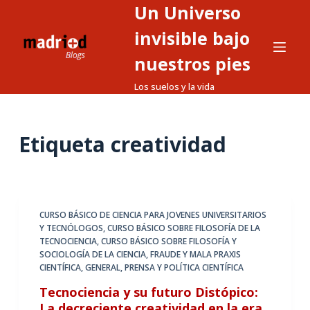
Un Universo
S
a
invisible bajo
l
nuestros pies
t
Los suelos y la vida
a
r
a
Etiqueta
creatividad
l
c
o
n
t
CURSO BÁSICO DE CIENCIA PARA JOVENES UNIVERSITARIOS
Y TECNÓLOGOS
,
CURSO BÁSICO SOBRE FILOSOFÍA DE LA
e
TECNOCIENCIA
,
CURSO BÁSICO SOBRE FILOSOFÍA Y
n
SOCIOLOGÍA DE LA CIENCIA
,
FRAUDE Y MALA PRAXIS
i
CIENTÍFICA
,
GENERAL
,
PRENSA Y POLÍTICA CIENTÍFICA
d
Tecnociencia y su futuro Distópico:
o
La decreciente creatividad en la era