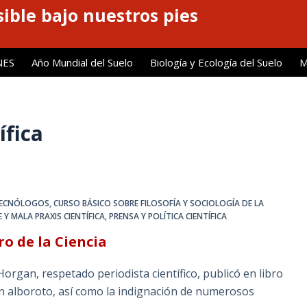
ible bajo nuestros pies
NES
Año Mundial del Suelo
Biología y Ecología del Suelo
M
ífica
 TECNÓLOGOS
,
CURSO BÁSICO SOBRE FILOSOFÍA Y SOCIOLOGÍA DE LA
 Y MALA PRAXIS CIENTÍFICA
,
PRENSA Y POLÍTICA CIENTÍFICA
ro de la Ciencia
 Horgan, respetado periodista científico, publicó en libro
ran alboroto, así como la indignación de numerosos