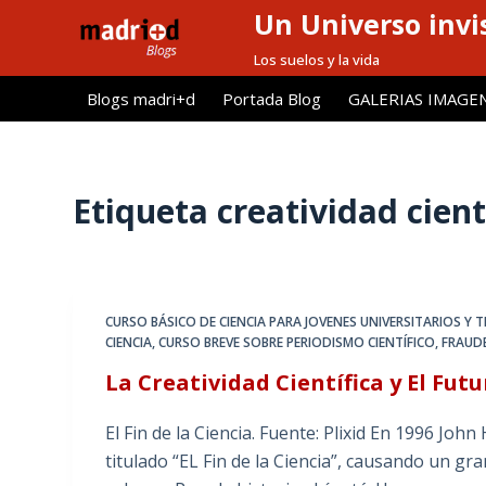
Un Universo invis
S
a
Los suelos y la vida
l
Blogs madri+d
Portada Blog
GALERIAS IMAGE
t
a
r
a
Etiqueta
creatividad cient
l
c
o
n
CURSO BÁSICO DE CIENCIA PARA JOVENES UNIVERSITARIOS Y
t
CIENCIA
,
CURSO BREVE SOBRE PERIODISMO CIENTÍFICO
,
FRAUDE
e
La Creatividad Científica y El Futu
n
i
El Fin de la Ciencia. Fuente: Plixid En 1996 John
d
titulado “EL Fin de la Ciencia”, causando un g
o