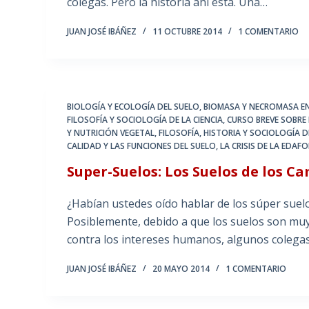
colegas. Pero la historia ahí está. Una…
JUAN JOSÉ IBÁÑEZ
11 OCTUBRE 2014
1 COMENTARIO
BIOLOGÍA Y ECOLOGÍA DEL SUELO
,
BIOMASA Y NECROMASA EN
FILOSOFÍA Y SOCIOLOGÍA DE LA CIENCIA
,
CURSO BREVE SOBRE 
Y NUTRICIÓN VEGETAL
,
FILOSOFÍA, HISTORIA Y SOCIOLOGÍA 
CALIDAD Y LAS FUNCIONES DEL SUELO
,
LA CRISIS DE LA EDAF
Super-Suelos: Los Suelos de los Ca
¿Habían ustedes oído hablar de los súper suelos
Posiblemente, debido a que los suelos son mu
contra los intereses humanos, algunos colega
JUAN JOSÉ IBÁÑEZ
20 MAYO 2014
1 COMENTARIO