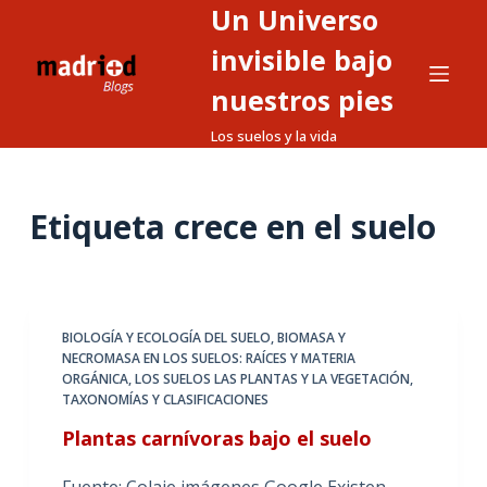
Un Universo
S
a
invisible bajo
l
nuestros pies
t
Los suelos y la vida
a
r
a
Etiqueta
crece en el suelo
l
c
o
n
t
BIOLOGÍA Y ECOLOGÍA DEL SUELO
,
BIOMASA Y
NECROMASA EN LOS SUELOS: RAÍCES Y MATERIA
e
ORGÁNICA
,
LOS SUELOS LAS PLANTAS Y LA VEGETACIÓN
,
n
TAXONOMÍAS Y CLASIFICACIONES
i
Plantas carnívoras bajo el suelo
d
o
Fuente: Colaje imágenes Google Existen