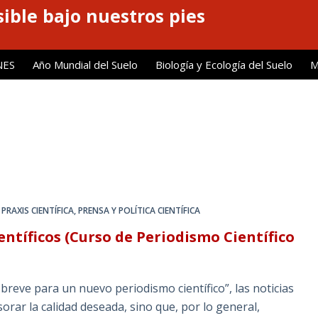
ible bajo nuestros pies
NES
Año Mundial del Suelo
Biología y Ecología del Suelo
M
PRAXIS CIENTÍFICA
,
PRENSA Y POLÍTICA CIENTÍFICA
entíficos (Curso de Periodismo Científico
eve para un nuevo periodismo científico”, las noticias
orar la calidad deseada, sino que, por lo general,