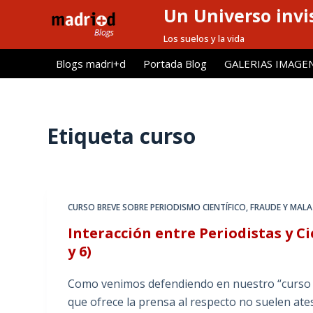
Un Universo invis
S
a
Los suelos y la vida
l
Blogs madri+d
Portada Blog
GALERIAS IMAGE
t
a
r
a
Etiqueta
curso
l
c
o
n
CURSO BREVE SOBRE PERIODISMO CIENTÍFICO
,
FRAUDE Y MALA 
t
Interacción entre Periodistas y Ci
e
y 6)
n
i
Como venimos defendiendo en nuestro “curso br
d
que ofrece la prensa al respecto no suelen ates
o