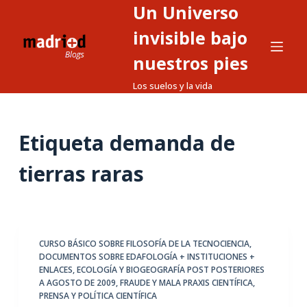
Un Universo
S
a
invisible bajo
l
nuestros pies
t
Los suelos y la vida
a
r
a
Etiqueta
demanda de
l
c
tierras raras
o
n
t
e
CURSO BÁSICO SOBRE FILOSOFÍA DE LA TECNOCIENCIA
,
n
DOCUMENTOS SOBRE EDAFOLOGÍA + INSTITUCIONES +
i
ENLACES
,
ECOLOGÍA Y BIOGEOGRAFÍA POST POSTERIORES
d
A AGOSTO DE 2009
,
FRAUDE Y MALA PRAXIS CIENTÍFICA
,
PRENSA Y POLÍTICA CIENTÍFICA
o