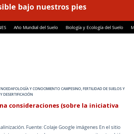
ible bajo nuestros pies
NES
Año Mundial del Suelo
Biología y Ecología del Suelo
M
TNOEDAFOLOGÍA Y CONOCIMIENTO CAMPESINO
,
FERTILIDAD DE SUELOS Y
Y DESERTIFICACIÓN
na consideraciones (sobre la iniciativa
alinización. Fuente: Colaje Google imágenes En el sitio