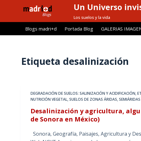
Un Universo invis
S
a
Los suelos y la vida
l
Blogs madri+d
Portada Blog
GALERIAS IMAGE
t
a
r
a
Etiqueta
desalinización
l
c
o
n
DEGRADACIÓN DE SUELOS: SALINIZACIÓN Y ACIDIFICACIÓN
,
E
t
NUTRICIÓN VEGETAL
,
SUELOS DE ZONAS ÁRIDAS, SEMIÁRIDAS 
e
Desalinización y agricultura, algu
n
de Sonora en México)
i
d
Sonora, Geografía, Paisajes, Agricultura y Des
o