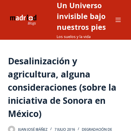
Un Universo
S
a
invisible bajo
l
nuestros pies
t
Los suelos y la vida
a
r
a
Desalinización y
l
c
agricultura, alguna
o
n
consideraciones (sobre la
t
iniciativa de Sonora en
e
n
México)
i
d
o
JUAN JOSÉ IBÁÑEZ
7 JULIO 2016
DEGRADACIÓN DE