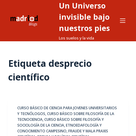
Un Universo
S
a
invisible bajo
l
nuestros pies
t
Los suelos y la vida
a
r
a
Etiqueta
desprecio
l
c
científico
o
n
t
e
CURSO BÁSICO DE CIENCIA PARA JOVENES UNIVERSITARIOS
n
Y TECNÓLOGOS
,
CURSO BÁSICO SOBRE FILOSOFÍA DE LA
i
TECNOCIENCIA
,
CURSO BÁSICO SOBRE FILOSOFÍA Y
d
SOCIOLOGÍA DE LA CIENCIA
,
ETNOEDAFOLOGÍA Y
CONOCIMIENTO CAMPESINO
,
FRAUDE Y MALA PRAXIS
o