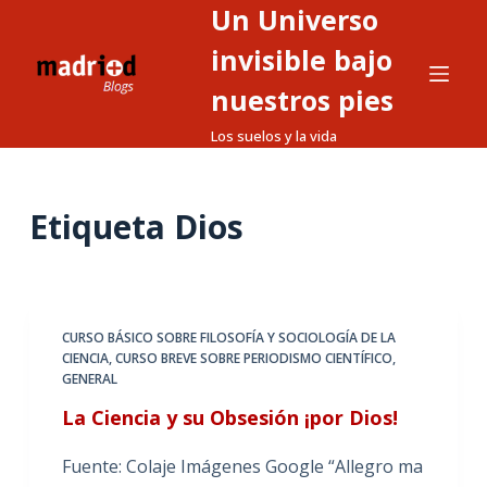
Un Universo
S
a
invisible bajo
l
nuestros pies
t
Los suelos y la vida
a
r
a
Etiqueta
Dios
l
c
o
n
t
CURSO BÁSICO SOBRE FILOSOFÍA Y SOCIOLOGÍA DE LA
CIENCIA
,
CURSO BREVE SOBRE PERIODISMO CIENTÍFICO
,
e
GENERAL
n
La Ciencia y su Obsesión ¡por Dios!
i
d
Fuente: Colaje Imágenes Google “Allegro ma
o