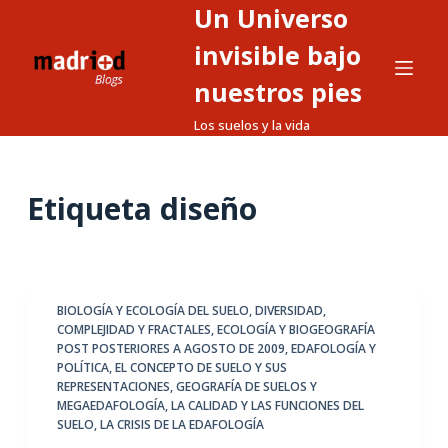
Un Universo
S
a
invisible bajo
l
nuestros pies
t
Los suelos y la vida
a
r
a
Etiqueta
diseño
l
c
o
n
t
BIOLOGÍA Y ECOLOGÍA DEL SUELO
,
DIVERSIDAD,
COMPLEJIDAD Y FRACTALES
,
ECOLOGÍA Y BIOGEOGRAFÍA
e
POST POSTERIORES A AGOSTO DE 2009
,
EDAFOLOGÍA Y
n
POLÍTICA
,
EL CONCEPTO DE SUELO Y SUS
i
REPRESENTACIONES
,
GEOGRAFÍA DE SUELOS Y
MEGAEDAFOLOGÍA
,
LA CALIDAD Y LAS FUNCIONES DEL
d
SUELO
,
LA CRISIS DE LA EDAFOLOGÍA
o