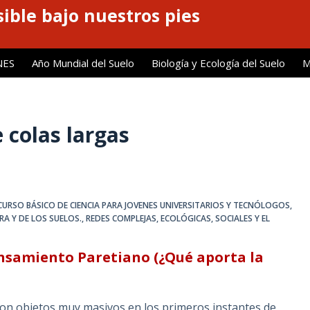
ible bajo nuestros pies
NES
Año Mundial del Suelo
Biología y Ecología del Suelo
M
 colas largas
CURSO BÁSICO DE CIENCIA PARA JOVENES UNIVERSITARIOS Y TECNÓLOGOS
,
RRA Y DE LOS SUELOS.
,
REDES COMPLEJAS, ECOLÓGICAS, SOCIALES Y EL
ensamiento Paretiano (¿Qué aporta la
ron objetos muy masivos en los primeros instantes de