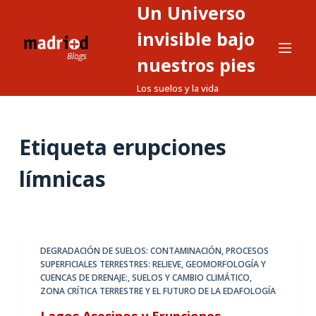
Un Universo
S
a
invisible bajo
l
nuestros pies
t
Los suelos y la vida
a
r
a
Etiqueta
erupciones
l
c
límnicas
o
n
t
e
DEGRADACIÓN DE SUELOS: CONTAMINACIÓN
,
PROCESOS
n
SUPERFICIALES TERRESTRES: RELIEVE, GEOMORFOLOGÍA Y
i
CUENCAS DE DRENAJE:
,
SUELOS Y CAMBIO CLIMÁTICO
,
d
ZONA CRÍTICA TERRESTRE Y EL FUTURO DE LA EDAFOLOGÍA
o
Lagos Asesinos y Erupciones