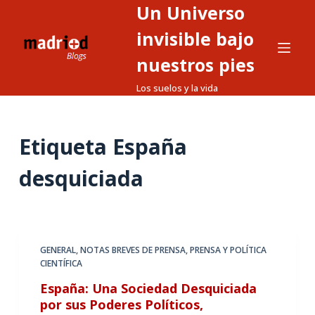
Un Universo
S
a
invisible bajo
l
nuestros pies
t
Los suelos y la vida
a
r
a
Etiqueta
España
l
c
desquiciada
o
n
t
e
GENERAL
,
NOTAS BREVES DE PRENSA
,
PRENSA Y POLÍTICA
n
CIENTÍFICA
i
España: Una Sociedad Desquiciada
d
por sus Poderes Políticos,
o