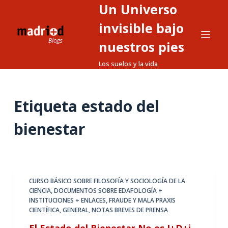
Un Universo
S
a
invisible bajo
l
nuestros pies
t
Los suelos y la vida
a
r
a
Etiqueta
estado del
l
c
bienestar
o
n
t
e
CURSO BÁSICO SOBRE FILOSOFÍA Y SOCIOLOGÍA DE LA
n
CIENCIA
,
DOCUMENTOS SOBRE EDAFOLOGÍA +
i
INSTITUCIONES + ENLACES
,
FRAUDE Y MALA PRAXIS
d
CIENTÍFICA
,
GENERAL
,
NOTAS BREVES DE PRENSA
o
El Estado del Bienestar No es I+D+i