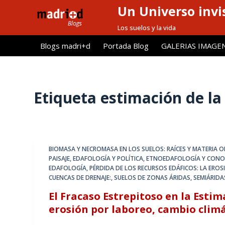
Un Universo invis
S
a
Los suelos y la vida
l
Blogs madri+d
Portada Blog
GALERIAS IMAGE
t
a
r
a
Etiqueta
estimación de la
l
c
o
n
BIOMASA Y NECROMASA EN LOS SUELOS: RAÍCES Y MATERIA 
t
PAISAJE
,
EDAFOLOGÍA Y POLÍTICA
,
ETNOEDAFOLOGÍA Y CONO
e
EDAFOLOGÍA
,
PÉRDIDA DE LOS RECURSOS EDÁFICOS: LA EROS
CUENCAS DE DRENAJE:
,
SUELOS DE ZONAS ÁRIDAS, SEMIÁRIDA
n
i
El Fracaso Estrepitoso en la Estim
d
erosión por laboreo, cambio climá
o