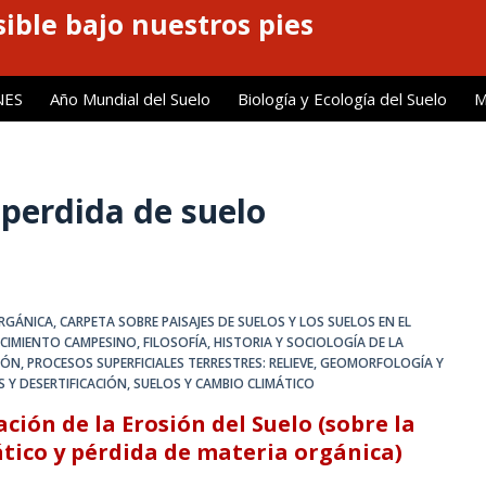
ible bajo nuestros pies
NES
Año Mundial del Suelo
Biología y Ecología del Suelo
M
 perdida de suelo
ORGÁNICA
,
CARPETA SOBRE PAISAJES DE SUELOS Y LOS SUELOS EN EL
CIMIENTO CAMPESINO
,
FILOSOFÍA, HISTORIA Y SOCIOLOGÍA DE LA
IÓN
,
PROCESOS SUPERFICIALES TERRESTRES: RELIEVE, GEOMORFOLOGÍA Y
S Y DESERTIFICACIÓN
,
SUELOS Y CAMBIO CLIMÁTICO
ación de la Erosión del Suelo (sobre la
tico y pérdida de materia orgánica)