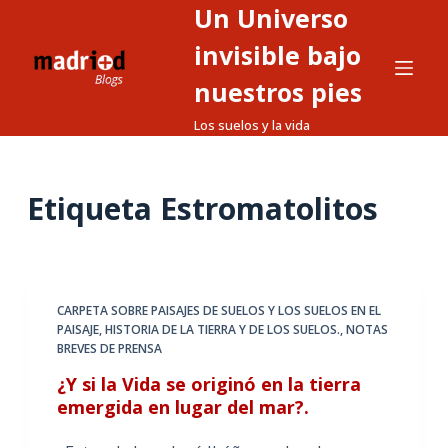
Un Universo
S
a
invisible bajo
l
nuestros pies
t
Los suelos y la vida
a
r
a
Etiqueta
Estromatolitos
l
c
o
n
t
CARPETA SOBRE PAISAJES DE SUELOS Y LOS SUELOS EN EL
PAISAJE
,
HISTORIA DE LA TIERRA Y DE LOS SUELOS.
,
NOTAS
e
BREVES DE PRENSA
n
¿Y si la Vida se originó en la tierra
i
emergida en lugar del mar?.
d
o