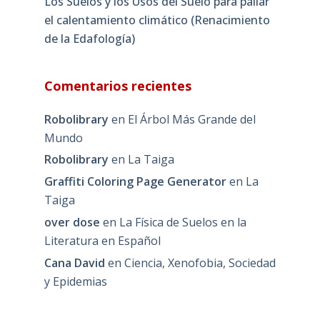
Los Suelos y los Usos del Suelo para paliar
el calentamiento climático (Renacimiento
de la Edafología)
Comentarios recientes
Robolibrary
en
El Árbol Más Grande del
Mundo
Robolibrary
en
La Taiga
Graffiti Coloring Page Generator
en
La
Taiga
over dose
en
La Física de Suelos en la
Literatura en Español
Cana David
en
Ciencia, Xenofobia, Sociedad
y Epidemias