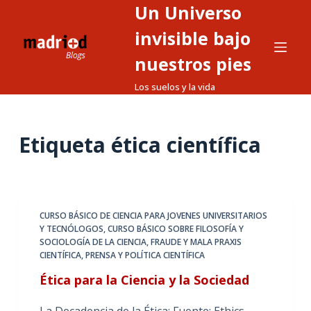
Un Universo
S
a
invisible bajo
l
nuestros pies
t
Los suelos y la vida
a
r
a
Etiqueta
ética científica
l
c
o
n
t
CURSO BÁSICO DE CIENCIA PARA JOVENES UNIVERSITARIOS
Y TECNÓLOGOS
,
CURSO BÁSICO SOBRE FILOSOFÍA Y
e
SOCIOLOGÍA DE LA CIENCIA
,
FRAUDE Y MALA PRAXIS
n
CIENTÍFICA
,
PRENSA Y POLÍTICA CIENTÍFICA
i
Ética para la Ciencia y la Sociedad
d
o
La Decadencia de la Ética: Fuente: Ethics