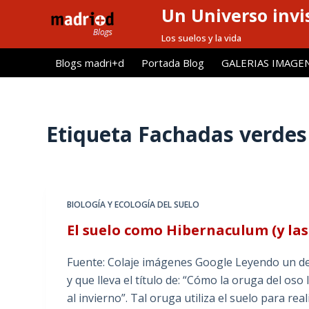
Un Universo invis
S
a
Los suelos y la vida
l
Blogs madri+d
Portada Blog
GALERIAS IMAGE
t
a
r
a
Etiqueta
Fachadas verdes
l
c
o
n
BIOLOGÍA Y ECOLOGÍA DEL SUELO
t
El suelo como Hibernaculum (y las
e
n
Fuente: Colaje imágenes Google Leyendo un de a
i
y que lleva el título de: “Cómo la oruga del o
d
al invierno”. Tal oruga utiliza el suelo para rea
o