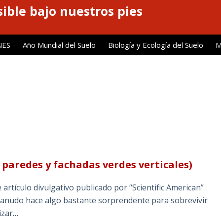
ible bajo nuestros pies
NES
Año Mundial del Suelo
Biología y Ecología del Suelo
M
 paredes y fachadas verdes verticales)
rtículo divulgativo publicado por “Scientific American”
so lanudo hace algo bastante sorprendente para sobrevivir
lizar…