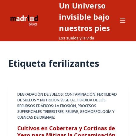
Un Universo
S
a
invisible bajo
l
nuestros pies
t
Los suelos y la vida
a
r
a
Etiqueta
ferilizantes
l
c
o
n
t
DEGRADACIÓN DE SUELOS: CONTAMINACIÓN
,
FERTILIDAD
DE SUELOS Y NUTRICIÓN VEGETAL
,
PÉRDIDA DE LOS
e
RECURSOS EDÁFICOS: LA EROSIÓN
,
PROCESOS
n
SUPERFICIALES TERRESTRES: RELIEVE, GEOMORFOLOGÍA Y
i
CUENCAS DE DRENAJE:
d
Cultivos en Cobertera y Cortinas de
o
Yeso para Mitigar la Contaminación