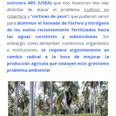
noticiero ARS
(USDA)
que nos muestran dos vías
distintas de atacar el problema (
cultivos en
cobertera
y “
cortinas de yeso
”) que pudieran servir
para
disminuir el lixiviado de fósforo y nitrógeno
de los suelos recientemente fertilizados hacia
las aguas corrientes y
subterráneas
. Sin
embargo, como demandan numerosos organismos
e instituciones,
se requiere urgentemente un
cambio radical a la hora de mejorar la
producción agrícola que soslayen este gravísimo
problema ambiental
.