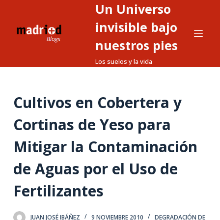
Un Universo
S
a
invisible bajo
l
nuestros pies
t
Los suelos y la vida
a
r
a
Cultivos en Cobertera y
l
c
Cortinas de Yeso para
o
n
Mitigar la Contaminación
t
de Aguas por el Uso de
e
n
Fertilizantes
i
d
o
JUAN JOSÉ IBÁÑEZ
9 NOVIEMBRE 2010
DEGRADACIÓN DE