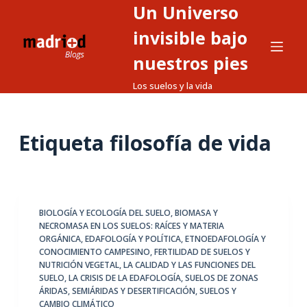
Un Universo
S
a
invisible bajo
l
nuestros pies
t
Los suelos y la vida
a
r
a
Etiqueta
filosofía de vida
l
c
o
n
t
BIOLOGÍA Y ECOLOGÍA DEL SUELO
,
BIOMASA Y
NECROMASA EN LOS SUELOS: RAÍCES Y MATERIA
e
ORGÁNICA
,
EDAFOLOGÍA Y POLÍTICA
,
ETNOEDAFOLOGÍA Y
n
CONOCIMIENTO CAMPESINO
,
FERTILIDAD DE SUELOS Y
i
NUTRICIÓN VEGETAL
,
LA CALIDAD Y LAS FUNCIONES DEL
SUELO
,
LA CRISIS DE LA EDAFOLOGÍA
,
SUELOS DE ZONAS
d
ÁRIDAS, SEMIÁRIDAS Y DESERTIFICACIÓN
,
SUELOS Y
o
CAMBIO CLIMÁTICO